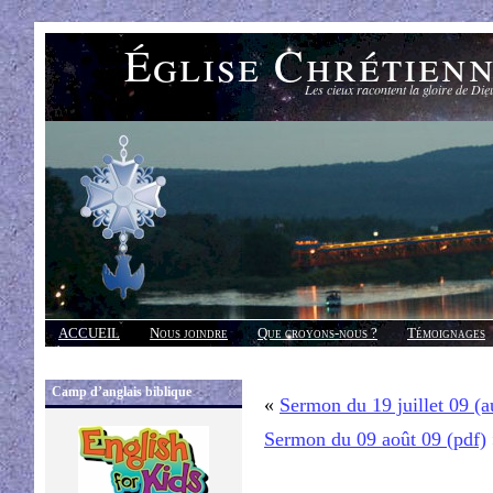
Église Chrétien
Les cieux racontent la gloire de Die
ACCUEIL
Nous joindre
Que croyons-nous ?
Témoignages
Réponses
Camp d’anglais biblique
«
Sermon du 19 juillet 09 (
Sermon du 09 août 09 (pdf)