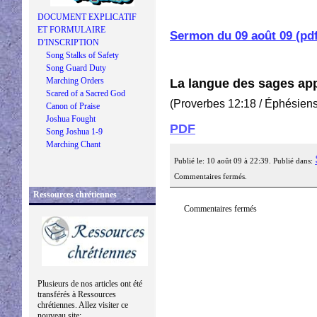
DOCUMENT EXPLICATIF
ET FORMULAIRE
Sermon du 09 août 09 (pdf
D'INSCRIPTION
Song Stalks of Safety
Song Guard Duty
Marching Orders
La langue des sages app
Scared of a Sacred God
(Proverbes 12:18 / Éphésiens
Canon of Praise
Joshua Fought
PDF
Song Joshua 1-9
Marching Chant
Publié le: 10 août 09 à 22:39. Publié dans:
Commentaires fermés.
Ressources chrétiennes
Commentaires fermés
Plusieurs de nos articles ont été
transférés à Ressources
chrétiennes. Allez visiter ce
nouveau site: