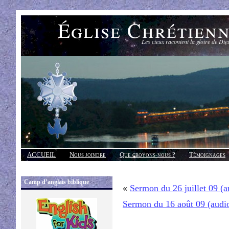
Église Chrétien
Les cieux racontent la gloire de Die
ACCUEIL
Nous joindre
Que croyons-nous ?
Témoignages
Réponses
Camp d’anglais biblique
«
Sermon du 26 juillet 09 (
Sermon du 16 août 09 (audi