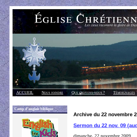
Église Chrétien
Les cieux racontent la gloire de Die
ACCUEIL
Nous joindre
Que croyons-nous ?
Témoignages
Réponses
Camp d’anglais biblique
Archive du 22 novembre 2
Sermon du 22 nov. 09 (au
dimanche, 22 novembre 2009