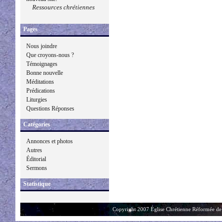
Ressources chrétiennes
Pages
Nous joindre
Que croyons-nous ?
Témoignages
Bonne nouvelle
Méditations
Prédications
Liturgies
Questions Réponses
Catégories
Annonces et photos
Autres
Éditorial
Sermons
Statistique
Copyright 2007 Église Chrétienne Réformée de