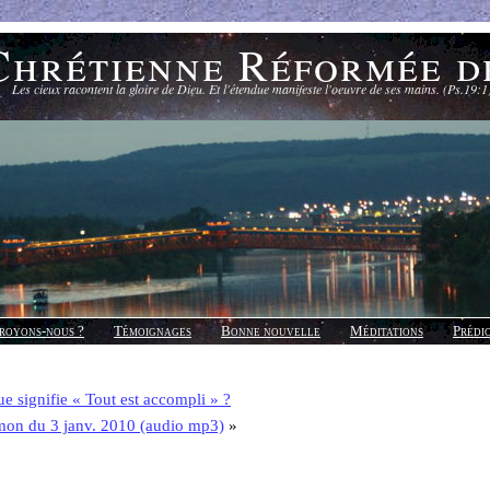
Chrétienne Réformée d
Les cieux racontent la gloire de Dieu. Et l'étendue manifeste l'oeuvre de ses mains. (Ps.19:1
royons-nous ?
Témoignages
Bonne nouvelle
Méditations
Prédi
e signifie « Tout est accompli » ?
mon du 3 janv. 2010 (audio mp3)
»