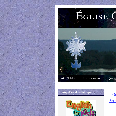
Église 
ACCUEIL
Nous joindre
Que c
Réponses
Camp d’anglais biblique
«
Qu
Ser