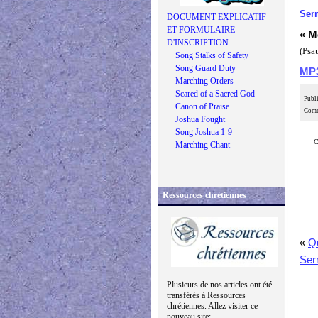
Ser
DOCUMENT EXPLICATIF
ET FORMULAIRE
« M
D'INSCRIPTION
(Psa
Song Stalks of Safety
Song Guard Duty
MP
Marching Orders
Scared of a Sacred God
Publi
Canon of Praise
Comm
Joshua Fought
Song Joshua 1-9
C
Marching Chant
Ressources chrétiennes
«
Qu
Ser
Plusieurs de nos articles ont été
transférés à Ressources
chrétiennes. Allez visiter ce
nouveau site: