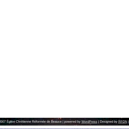
2007 Église Chrétienne Réformée de Beauce | powered by
WordPress
| Designed by
RFDN