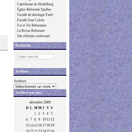
Catéchisme de Heidelberg
Église Réformée Québec
Faculté de théologie Farel
Faculté Jean Calvin
Foi et Vie Réformées
La Revue Réformée
Site réformé confessant
Recherche
Archives
Archives
Archives par jour
décembre 2009
D
L
M
M
J
V
S
2
3
4
5
1
7
9
10
11
12
6
8
13
16
17
18
19
14
15
21
23
24
25
20
22
26