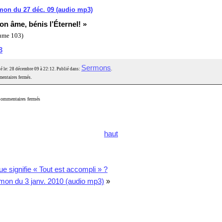
mon du 27 déc. 09 (audio mp3)
on âme, bénis l’Éternel! »
ume 103)
3
Sermons
é le: 28 décembre 09 à 22:12. Publié dans:
.
entaires fermés.
ommentaires fermés
haut
e signifie « Tout est accompli » ?
mon du 3 janv. 2010 (audio mp3)
»