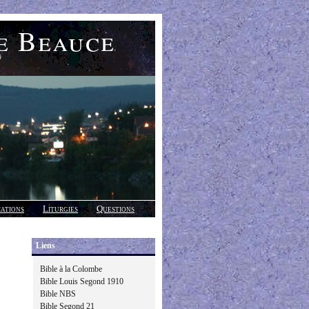
e Beauce
)
cations
Liturgies
Questions
Liens
Bible à la Colombe
Bible Louis Segond 1910
Bible NBS
Bible Segond 21