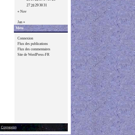
27
29
30
31
28
« Nov
Jan »
Méta
Connexion
Flux des publications
Flux des commentaires
Site de WordPress-FR
|
Connexion