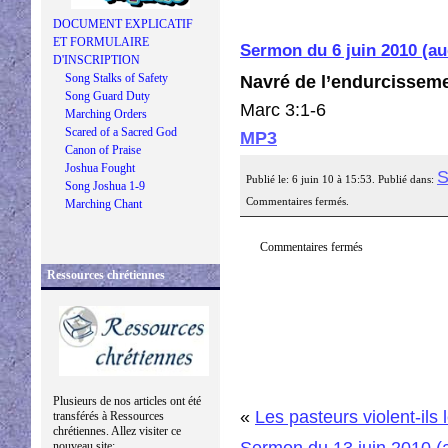
DOCUMENT EXPLICATIF
ET FORMULAIRE
Sermon du 6 juin 2010 (a
D'INSCRIPTION
Song Stalks of Safety
Navré de l’endurcisseme
Song Guard Duty
Marc 3:1-6
Marching Orders
Scared of a Sacred God
MP3
Canon of Praise
Joshua Fought
S
Publié le: 6 juin 10 à 15:53. Publié dans:
Song Joshua 1-9
Commentaires fermés.
Marching Chant
Commentaires fermés
Ressources chrétiennes
Plusieurs de nos articles ont été
«
Les pasteurs violent-ils
transférés à Ressources
chrétiennes. Allez visiter ce
Sermon du 13 juin 2010 (
nouveau site: