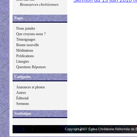
Ressources chrétiennes
Pages
Nous joindre
Que croyons-nous ?
Témoignages
Bonne nouvelle
Méditations
Prédications
Liturgies
Questions Réponses
Catégories
Annonces et photos
Autres
Éditorial
Sermons
Statistique
Copyright 2007 Église Chrétienne Réformée de