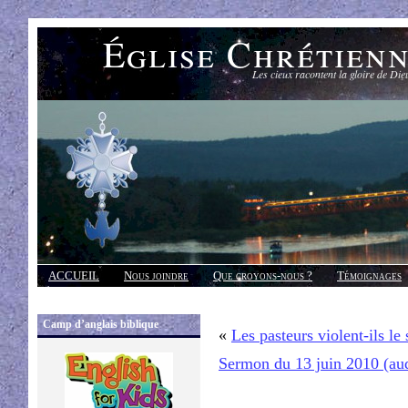
Église Chrétien
Les cieux racontent la gloire de Die
ACCUEIL
Nous joindre
Que croyons-nous ?
Témoignages
Réponses
Camp d’anglais biblique
«
Les pasteurs violent-ils le
Sermon du 13 juin 2010 (au