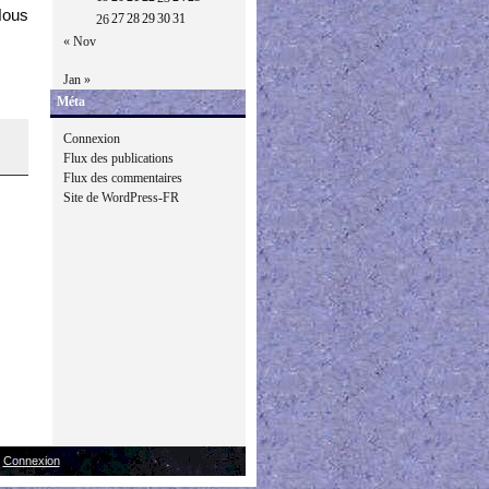
Nous
27
28
29
30
31
26
« Nov
Jan »
Méta
Connexion
Flux des publications
Flux des commentaires
Site de WordPress-FR
|
Connexion