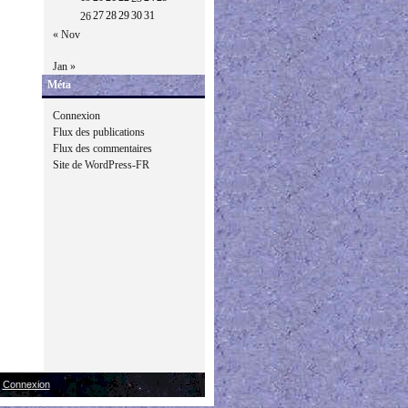
27
28
29
30
31
26
« Nov
Jan »
Méta
Connexion
Flux des publications
Flux des commentaires
Site de WordPress-FR
|
Connexion