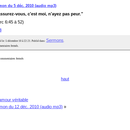
mon du 5 déc. 2010 (audio mp3)
ssurez-vous, c’est moi, n’ayez pas peur.”
rc 6:45 à 52)
3
Sermons
é le: 5 décembre 10 à 22:21. Publié dans:
.
entaires fermés.
ommentaires fermés
haut
amour véritable
mon du 12 déc. 2010 (audio mp3)
»