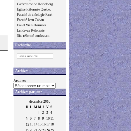
Catéchisme de Heidelberg
Église Réformée Québec
Faculté de théologie Farel
Faculté Jean Calvin
Foi et Vie Réformées
La Revue Réformée
Site réformé confessant
Recherche
Archives
Archives
Archives par jour
décembre 2010
D
L
M
M
J
V
S
2
3
4
1
6
7
8
9
10
11
5
13
14
15
16
17
18
12
19
20
21
22
24
25
23