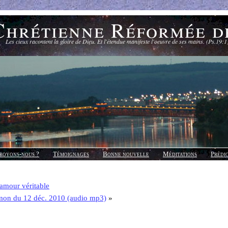
Chrétienne Réformée d
Les cieux racontent la gloire de Dieu. Et l'étendue manifeste l'oeuvre de ses mains. (Ps.19:1
royons-nous ?
Témoignages
Bonne nouvelle
Méditations
Prédi
amour véritable
mon du 12 déc. 2010 (audio mp3)
»