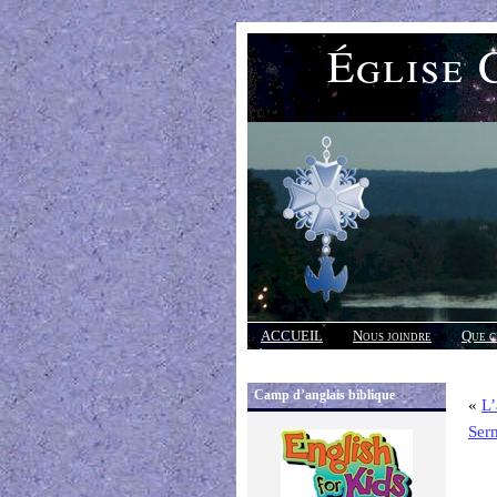
Église 
ACCUEIL
Nous joindre
Que c
Réponses
Camp d’anglais biblique
«
L’
Ser