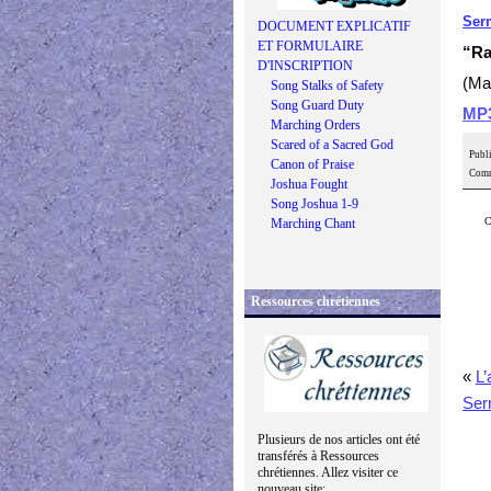
Ser
DOCUMENT EXPLICATIF
ET FORMULAIRE
“Ra
D'INSCRIPTION
(Ma
Song Stalks of Safety
Song Guard Duty
MP
Marching Orders
Scared of a Sacred God
Publi
Canon of Praise
Comm
Joshua Fought
Song Joshua 1-9
C
Marching Chant
Ressources chrétiennes
«
L’
Ser
Plusieurs de nos articles ont été
transférés à Ressources
chrétiennes. Allez visiter ce
nouveau site: