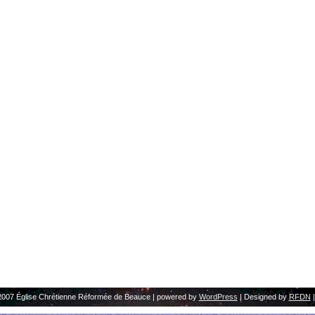
2007 Église Chrétienne Réformée de Beauce | powered by
WordPress
| Designed by
RFDN