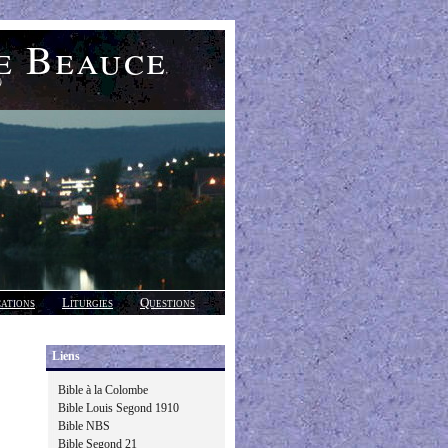
e Beauce
)
cations
Liturgies
Questions
Liens
Bible à la Colombe
Bible Louis Segond 1910
Bible NBS
Bible Segond 21