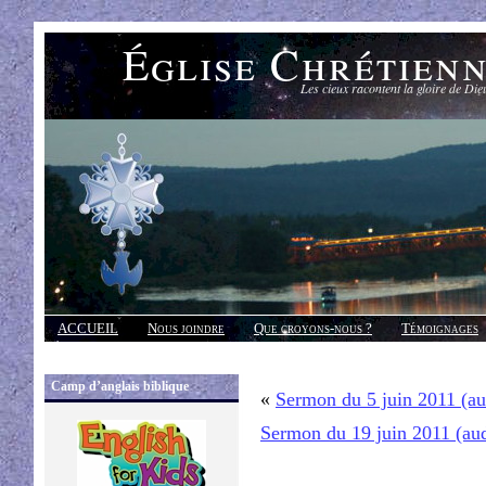
Église Chrétien
Les cieux racontent la gloire de Die
ACCUEIL
Nous joindre
Que croyons-nous ?
Témoignages
Réponses
Camp d’anglais biblique
«
Sermon du 5 juin 2011 (a
Sermon du 19 juin 2011 (au