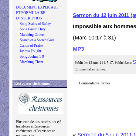
DOCUMENT EXPLICATIF
ET FORMULAIRE
Sermon du 12 juin 2011 (
D'INSCRIPTION
Song Stalks of Safety
Impossible aux hommes.
Song Guard Duty
Marching Orders
(Marc 10:17 à 31)
Scared of a Sacred God
Canon of Praise
MP3
Joshua Fought
Song Joshua 1-9
S
Marching Chant
Publié le: 12 juin 11 à 7:17. Publié dans:
Commentaires fermés.
Commentaires fermés
Ressources chrétiennes
Plusieurs de nos articles ont été
transférés à Ressources
chrétiennes. Allez visiter ce
«
Sermon du 5 juin 2011 
nouveau site: