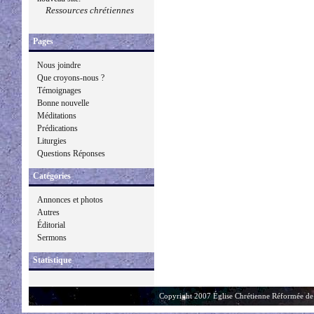
Ressources chrétiennes
Pages
Nous joindre
Que croyons-nous ?
Témoignages
Bonne nouvelle
Méditations
Prédications
Liturgies
Questions Réponses
Catégories
Annonces et photos
Autres
Éditorial
Sermons
Statistique
Copyright 2007 Église Chrétienne Réformée de