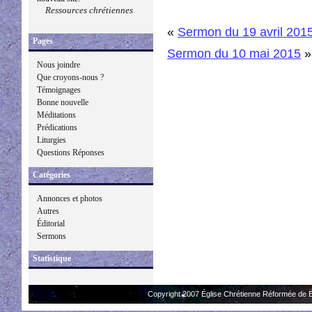
Ressources chrétiennes
«
Sermon du 19 avril 201
Pages
Sermon du 10 mai 2015
»
Nous joindre
Que croyons-nous ?
Témoignages
Bonne nouvelle
Méditations
Prédications
Liturgies
Questions Réponses
Catégories
Annonces et photos
Autres
Éditorial
Sermons
Statistique
Copyright 2007 Église Chrétienne Réformée de