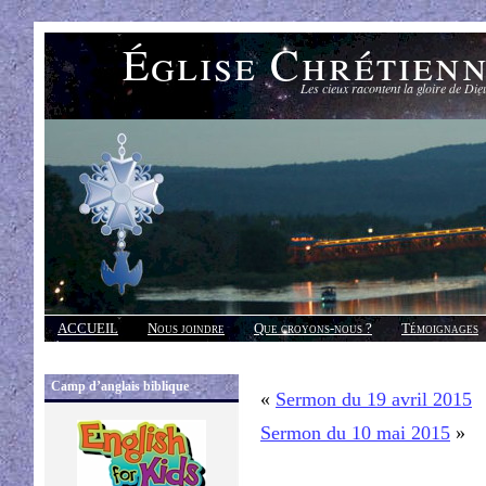
Église Chrétien
Les cieux racontent la gloire de Die
ACCUEIL
Nous joindre
Que croyons-nous ?
Témoignages
Réponses
Camp d’anglais biblique
«
Sermon du 19 avril 2015
Sermon du 10 mai 2015
»