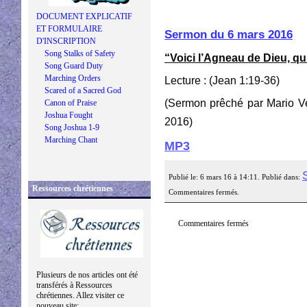
DOCUMENT EXPLICATIF
ET FORMULAIRE
Sermon du 6 mars 2016
D'INSCRIPTION
Song Stalks of Safety
“Voici l’Agneau de Dieu, qu
Song Guard Duty
Marching Orders
Lecture : (Jean 1:19-36)
Scared of a Sacred God
(Sermon prêché par Mario V
Canon of Praise
Joshua Fought
2016)
Song Joshua 1-9
Marching Chant
MP3
Publié le: 6 mars 16 à 14:11. Publié dans:
Ressources chrétiennes
Commentaires fermés.
Commentaires fermés
Plusieurs de nos articles ont été
transférés à Ressources
chrétiennes. Allez visiter ce
nouveau site: