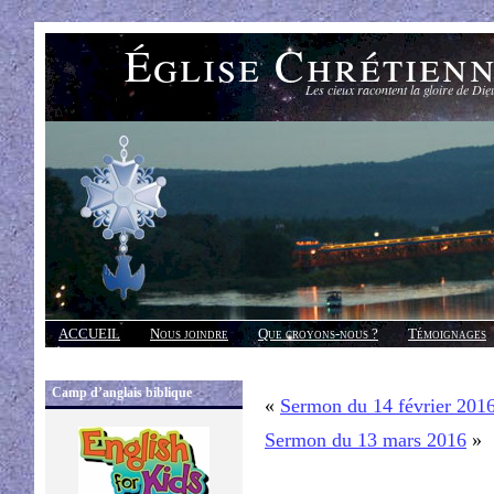
Église Chrétien
Les cieux racontent la gloire de Die
ACCUEIL
Nous joindre
Que croyons-nous ?
Témoignages
Réponses
Camp d’anglais biblique
«
Sermon du 14 février 201
Sermon du 13 mars 2016
»