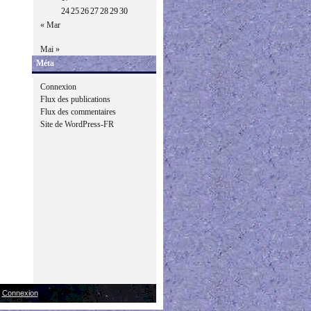
24
25
26
27
28
29
30
« Mar
Mai »
Méta
Connexion
Flux des publications
Flux des commentaires
Site de WordPress-FR
|
Connexion