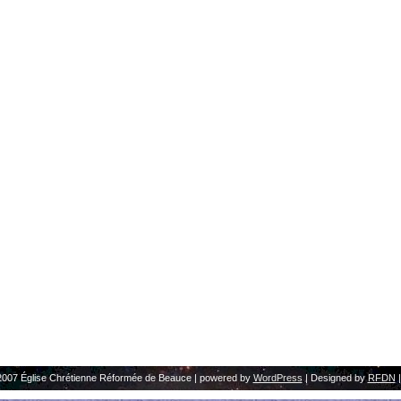
2007 Église Chrétienne Réformée de Beauce | powered by
WordPress
| Designed by
RFDN