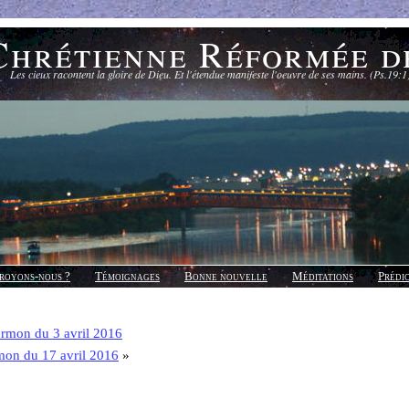
Chrétienne Réformée d
Les cieux racontent la gloire de Dieu. Et l'étendue manifeste l'oeuvre de ses mains. (Ps.19:1
royons-nous ?
Témoignages
Bonne nouvelle
Méditations
Prédi
rmon du 3 avril 2016
mon du 17 avril 2016
»