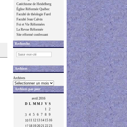
Catéchisme de Heidelberg
Église Réformée Québec
Faculté de théologie Farel
Faculté Jean Calvin
Foi et Vie Réformées
La Revue Réformée
Site réformé confessant
Recherche
Archives
Archives
Archives par jour
avril 2016
D
L
M
M
J
V
S
1
2
4
5
6
7
8
9
3
11
12
13
14
15
16
10
18
19
20
21
22
23
17