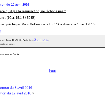
mon du 10 avril 2016
rce qu’il y a la résurrection, ne lâchons pas.”
ure : (1Cor. 15:1-8 / 50-58)
mon prêché par Mario Veilleux dans l’ECRB le dimanche 10 avril 2016)
3
Sermons
é le: 10 avril 16 à 15:58. Publié dans:
.
entaires fermés.
ommentaires fermés
haut
rmon du 3 avril 2016
mon du 17 avril 2016
»