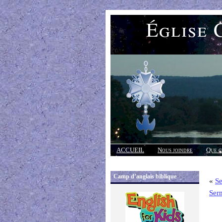
Église 
ACCUEIL
Nous joindre
Que c
Réponses
Camp d’anglais biblique
«
Se
Ser