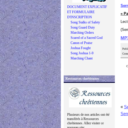
Ser
DOCUMENT EXPLICATIF
ET FORMULAIRE
« Pa
D'INSCRIPTION
Lect
Song Stalks of Safety
Song Guard Duty
(Ser
Marching Orders
Scared of a Sacred God
MP
Canon of Praise
Joshua Fought
Publi
Song Joshua 1-9
Comm
Marching Chant
C
Ressources chrétiennes
«
Se
Ser
Plusieurs de nos articles ont été
transférés à Ressources
chrétiennes. Allez visiter ce
nouveau site: