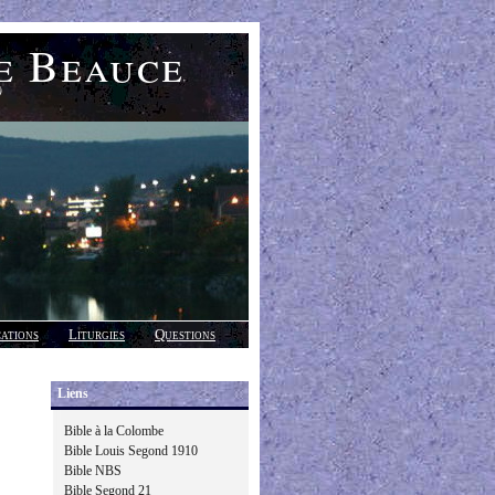
e Beauce
)
cations
Liturgies
Questions
Liens
Bible à la Colombe
Bible Louis Segond 1910
Bible NBS
Bible Segond 21