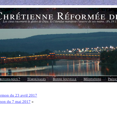
Chrétienne Réformée d
Les cieux racontent la gloire de Dieu. Et l'étendue manifeste l'oeuvre de ses mains. (Ps.19:1
royons-nous ?
Témoignages
Bonne nouvelle
Méditations
Prédi
rmon du 23 avril 2017
mon du 7 mai 2017
»