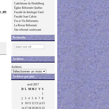
Catéchisme de Heidelberg
Église Réformée Québec
e en
Faculté de théologie Farel
Faculté Jean Calvin
Foi et Vie Réformées
La Revue Réformée
Site réformé confessant
Recherche
Archives
Archives
Archives par jour
avril 2017
D
L
M
M
J
V
S
1
3
4
5
6
7
8
2
10
11
12
13
15
9
14
17
18
19
20
21
22
16