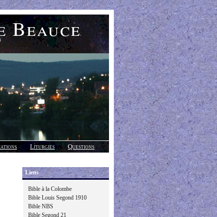
e Beauce
)
cations
Liturgies
Questions
Liens
Bible à la Colombe
Bible Louis Segond 1910
Bible NBS
Bible Segond 21