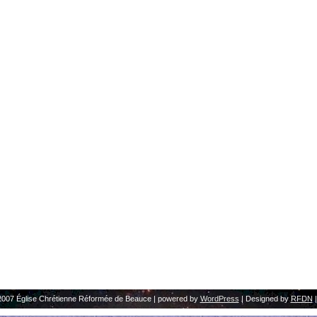
2007 Église Chrétienne Réformée de Beauce | powered by
WordPress
| Designed by
RFDN