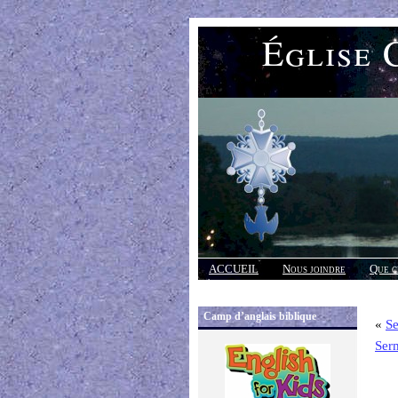
Église 
ACCUEIL
Nous joindre
Que c
Réponses
Camp d’anglais biblique
«
Se
Ser