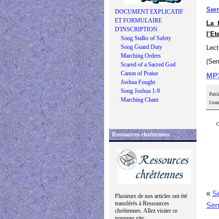
Ser
DOCUMENT EXPLICATIF
ET FORMULAIRE
La 
D'INSCRIPTION
l’Et
Song Stalks of Safety
Song Guard Duty
Lect
Marching Orders
(Ser
Scared of a Sacred God
Canon of Praise
MP
Joshua Fought
Song Joshua 1-9
Publi
Marching Chant
Comm
C
Ressources chrétiennes
«
Se
Plusieurs de nos articles ont été
transférés à Ressources
Ser
chrétiennes. Allez visiter ce
nouveau site: