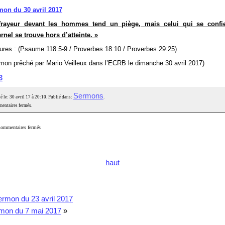
mon du 30 avril 2017
frayeur devant les hommes tend un piège, mais celui qui se confi
ernel se trouve hors d’atteinte. »
ures : (Psaume 118:5-9 / Proverbes 18:10 / Proverbes 29:25)
mon prêché par Mario Veilleux dans l’ECRB le dimanche 30 avril 2017)
3
Sermons
é le: 30 avril 17 à 20:10. Publié dans:
.
entaires fermés.
ommentaires fermés
haut
rmon du 23 avril 2017
mon du 7 mai 2017
»