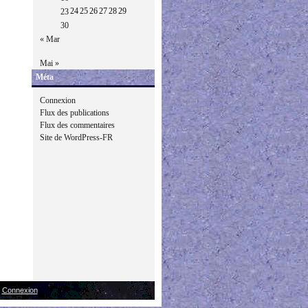
24
25
26
27
28
29
23
30
« Mar
Mai »
Méta
Connexion
Flux des publications
Flux des commentaires
Site de WordPress-FR
|
Connexion