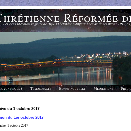
Chrétienne Réformée d
Les cieux racontent la gloire de Dieu. Et l'étendue manifeste l'oeuvre de ses mains. (Ps.19:1
royons-nous ?
Témoignages
Bonne nouvelle
Méditations
Prédi
ive du 1 octobre 2017
mon du 1er octobre 2017
che, 1 octobre 2017