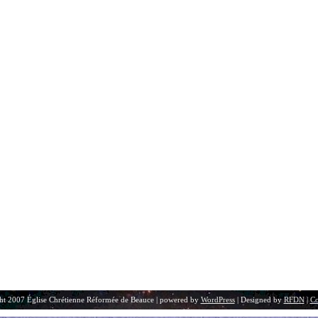
ht 2007 Église Chrétienne Réformée de Beauce | powered by
WordPress
| Designed by
RFDN
|
Co