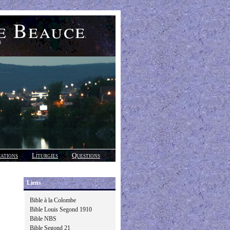
e Beauce
)
cations
Liturgies
Questions
Liens
Bible à la Colombe
Bible Louis Segond 1910
Bible NBS
Bible Segond 21