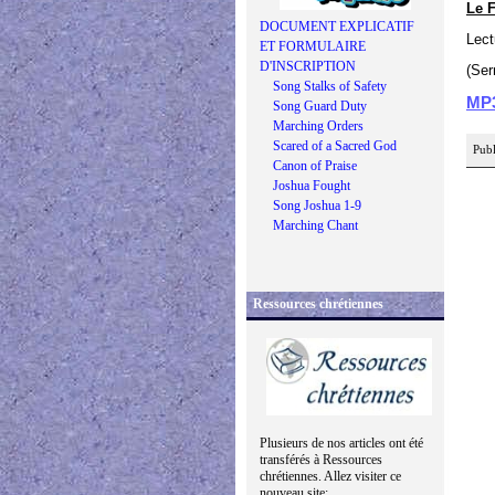
Le F
DOCUMENT EXPLICATIF
Lect
ET FORMULAIRE
D'INSCRIPTION
(Ser
Song Stalks of Safety
MP
Song Guard Duty
Marching Orders
Scared of a Sacred God
Publ
Canon of Praise
Joshua Fought
Song Joshua 1-9
Marching Chant
Ressources chrétiennes
Plusieurs de nos articles ont été
transférés à Ressources
chrétiennes. Allez visiter ce
nouveau site: