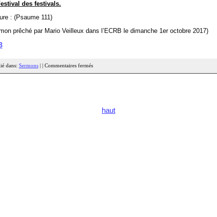
estival des festivals.
ure : (Psaume 111)
mon prêché par Mario Veilleux dans l’ECRB le dimanche 1er octobre 2017)
3
ié dans:
Sermons
| |
Commentaires fermés
haut