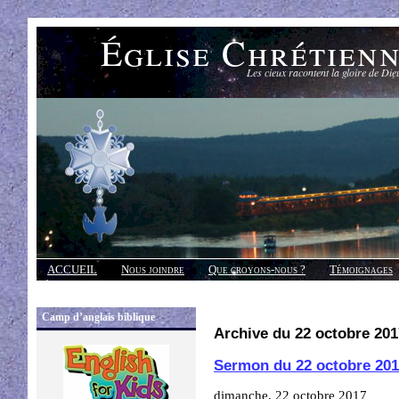
Église Chrétien
Les cieux racontent la gloire de Die
ACCUEIL
Nous joindre
Que croyons-nous ?
Témoignages
Réponses
Camp d’anglais biblique
Archive du 22 octobre 201
Sermon du 22 octobre 20
dimanche, 22 octobre 2017