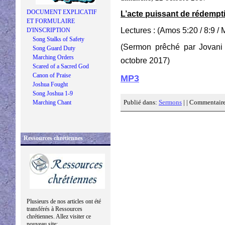
DOCUMENT EXPLICATIF
L’acte puissant de rédempt
ET FORMULAIRE
Lectures : (Amos 5:20 / 8:9 /
D'INSCRIPTION
Song Stalks of Safety
(Sermon prêché par Jovan
Song Guard Duty
Marching Orders
octobre 2017)
Scared of a Sacred God
Canon of Praise
MP3
Joshua Fought
Song Joshua 1-9
Publié dans:
Sermons
| |
Commentaire
Marching Chant
Ressources chrétiennes
Plusieurs de nos articles ont été
transférés à Ressources
chrétiennes. Allez visiter ce
nouveau site: