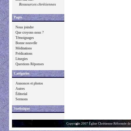
Ressources chrétiennes
Pages
Nous joindre
Que croyons-nous ?
Témoignages
Bonne nouvelle
Méditations
Prédications
Liturgies
Questions Réponses
Catégories
Annonces et photos
Autres
Éditorial
Sermons
Statistique
Copyright 2007 Église Chrétienne Réformée de