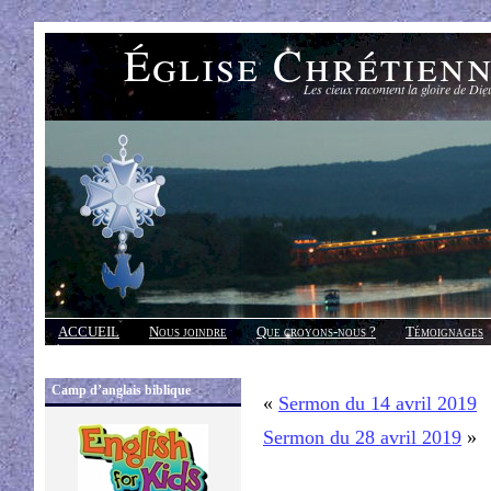
Église Chrétien
Les cieux racontent la gloire de Die
ACCUEIL
Nous joindre
Que croyons-nous ?
Témoignages
Réponses
Camp d’anglais biblique
«
Sermon du 14 avril 2019
Sermon du 28 avril 2019
»