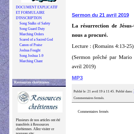
DOCUMENT EXPLICATIF
ET FORMULAIRE
Sermon du 21 avril 2019
D'INSCRIPTION
Song Stalks of Safety
La résurrection de Jésus-
Song Guard Duty
Marching Orders
nous a procuré.
Scared of a Sacred God
Canon of Praise
Lecture : (Romains 4:13-25)
Joshua Fought
Song Joshua 1-9
(Sermon prêché par Mario
Marching Chant
avril 2019)
MP3
Ressources chrétiennes
Publié le: 21 avril 19 à 11:45. Publié dans:
Commentaires fermés.
Commentaires fermés
Plusieurs de nos articles ont été
transférés à Ressources
chrétiennes. Allez visiter ce
nouveau site: