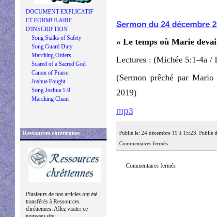
DOCUMENT EXPLICATIF
ET FORMULAIRE
Sermon du 24 décembre 2
D'INSCRIPTION
Song Stalks of Safety
« Le temps où Marie devai
Song Guard Duty
Marching Orders
Lectures : (Michée 5:1-4a / 
Scared of a Sacred God
Canon of Praise
(Sermon prêché par Mario
Joshua Fought
Song Joshua 1-9
2019)
Marching Chant
mp3
Ressources chrétiennes
Publié le: 24 décembre 19 à 15:23. Publié 
Commentaires fermés.
Commentaires fermés
Plusieurs de nos articles ont été
transférés à Ressources
chrétiennes. Allez visiter ce
nouveau site: