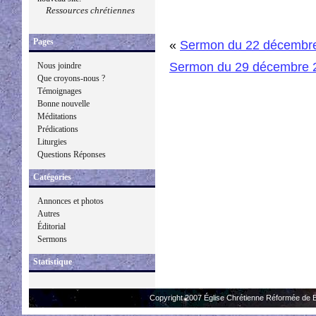
Ressources chrétiennes
Pages
«
Sermon du 22 décembr
Sermon du 29 décembre 
Nous joindre
Que croyons-nous ?
Témoignages
Bonne nouvelle
Méditations
Prédications
Liturgies
Questions Réponses
Catégories
Annonces et photos
Autres
Éditorial
Sermons
Statistique
Copyright 2007 Église Chrétienne Réformée de