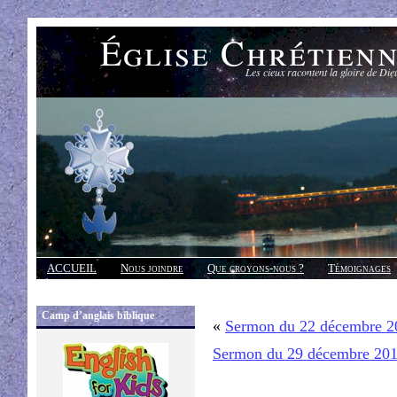
Église Chrétien
Les cieux racontent la gloire de Die
ACCUEIL
Nous joindre
Que croyons-nous ?
Témoignages
Réponses
Camp d’anglais biblique
«
Sermon du 22 décembre 2
Sermon du 29 décembre 20