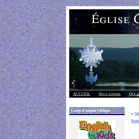
Église 
ACCUEIL
Nous joindre
Que c
Réponses
Camp d’anglais biblique
«
S
Ser