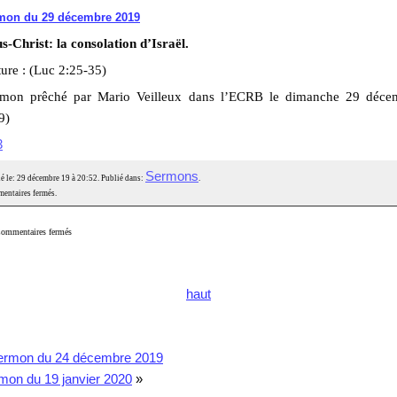
mon du 29 décembre 2019
s-Christ: la consolation d’Israël.
ure : (Luc 2:25-35)
rmon prêché par Mario Veilleux dans l’ECRB le dimanche 29 déce
9)
3
Sermons
é le: 29 décembre 19 à 20:52. Publié dans:
.
entaires fermés.
ommentaires fermés
haut
ermon du 24 décembre 2019
mon du 19 janvier 2020
»