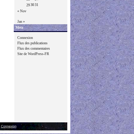
30
31
29
« Nov
Jan »
Méta
Connexion
Flux des publications
Flux des commentaires
Site de WordPress-FR
|
Connexion