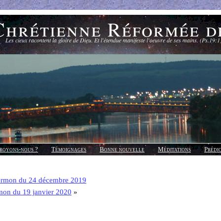
Chrétienne Réformée d
Les cieux racontent la gloire de Dieu. Et l'étendue manifeste l'oeuvre de ses mains. (Ps.19:1
royons-nous ?
Témoignages
Bonne nouvelle
Méditations
Prédi
ermon du 24 décembre 2019
mon du 19 janvier 2020
»