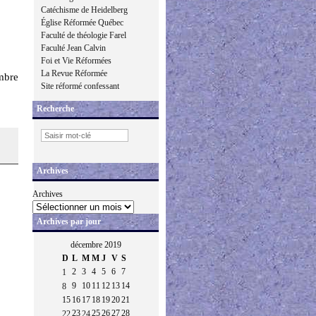
Catéchisme de Heidelberg
Église Réformée Québec
Faculté de théologie Farel
Faculté Jean Calvin
Foi et Vie Réformées
La Revue Réformée
mbre
Site réformé confessant
Recherche
Archives
Archives
Archives par jour
décembre 2019
D
L
M
M
J
V
S
2
3
4
5
6
7
1
9
10
11
12
13
14
8
15
16
17
18
19
20
21
23
25
26
27
28
22
24