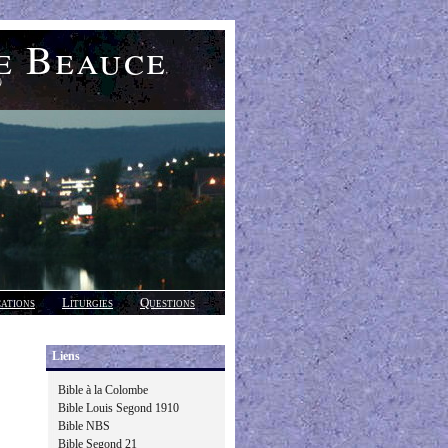
e Beauce
)
cations
Liturgies
Questions
Liens
Bible à la Colombe
Bible Louis Segond 1910
Bible NBS
Bible Segond 21