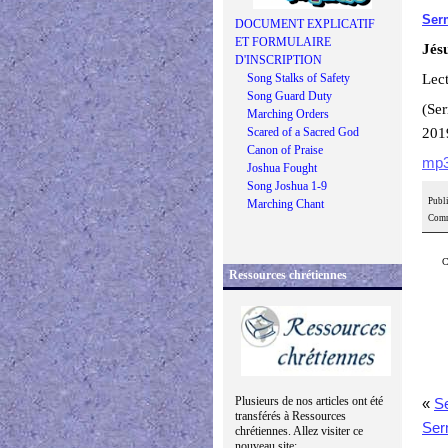
Ser
DOCUMENT EXPLICATIF
ET FORMULAIRE
Jésu
D'INSCRIPTION
Song Stalks of Safety
Lect
Song Guard Duty
(Se
Marching Orders
Scared of a Sacred God
201
Canon of Praise
mp
Joshua Fought
Song Joshua 1-9
Publi
Marching Chant
Comm
C
Ressources chrétiennes
Plusieurs de nos articles ont été
«
S
transférés à Ressources
Ser
chrétiennes. Allez visiter ce
nouveau site: