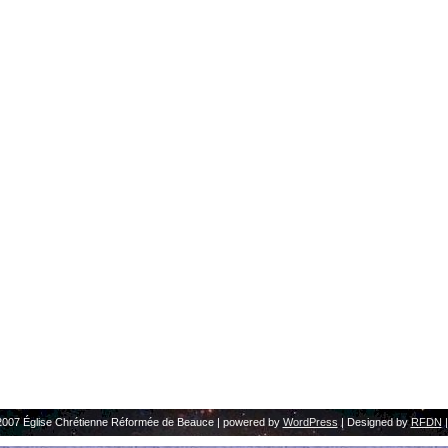
2007 Église Chrétienne Réformée de Beauce | powered by
WordPress
| Designed by
RFDN