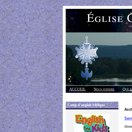
Église 
ACCUEIL
Nous joindre
Que c
Réponses
Camp d’anglais biblique
Arch
Ser
diman