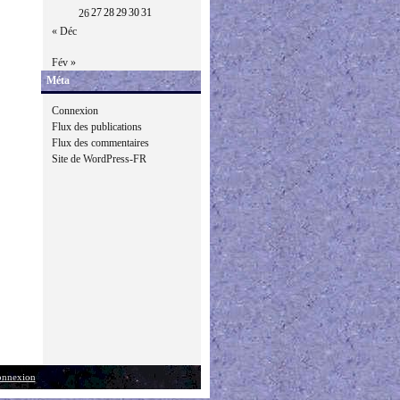
27
28
29
30
31
26
« Déc
Fév »
Méta
Connexion
Flux des publications
Flux des commentaires
Site de WordPress-FR
nnexion