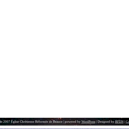
ht 2007 Église Chrétienne Réformée de Beauce | powered by
WordPress
| Designed by
RFDN
|
Co