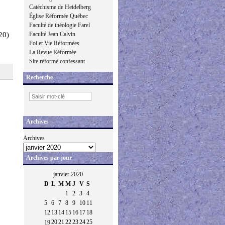
Catéchisme de Heidelberg
Église Réformée Québec
Faculté de théologie Farel
20)
Faculté Jean Calvin
Foi et Vie Réformées
La Revue Réformée
Site réformé confessant
Recherche
Archives
Archives
Archives par jour
janvier 2020
D
L
M
M
J
V
S
1
2
3
4
5
6
7
8
9
10
11
12
13
14
15
16
17
18
20
21
22
23
24
25
19