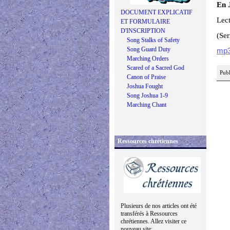
En J
DOCUMENT EXPLICATIF
Lect
ET FORMULAIRE
D'INSCRIPTION
(Se
Song Stalks of Safety
Song Guard Duty
mp
Marching Orders
Scared of a Sacred God
Publ
Canon of Praise
Joshua Fought
Song Joshua 1-9
Marching Chant
Ressources chrétiennes
Plusieurs de nos articles ont été
transférés à Ressources
chrétiennes. Allez visiter ce
nouveau site: