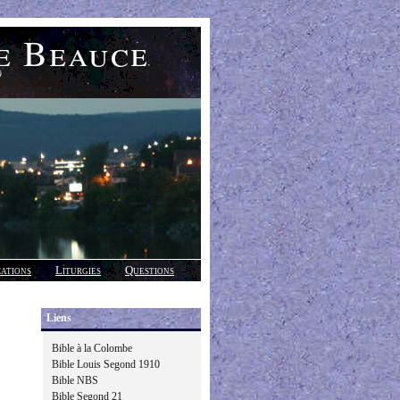
e Beauce
)
cations
Liturgies
Questions
Liens
Bible à la Colombe
Bible Louis Segond 1910
Bible NBS
Bible Segond 21