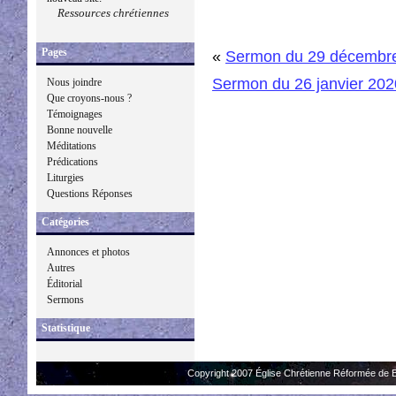
Ressources chrétiennes
Pages
«
Sermon du 29 décembr
Sermon du 26 janvier 202
Nous joindre
Que croyons-nous ?
Témoignages
Bonne nouvelle
Méditations
Prédications
Liturgies
Questions Réponses
Catégories
Annonces et photos
Autres
Éditorial
Sermons
Statistique
Copyright 2007 Église Chrétienne Réformée de