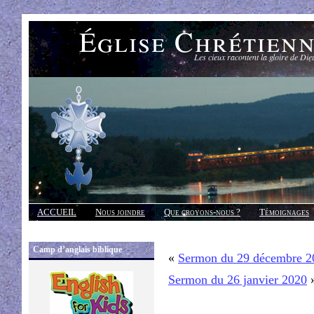
Église Chrétien
Les cieux racontent la gloire de Die
ACCUEIL
Nous joindre
Que croyons-nous ?
Témoignages
Réponses
Camp d’anglais biblique
«
Sermon du 29 décembre 2
Sermon du 26 janvier 2020