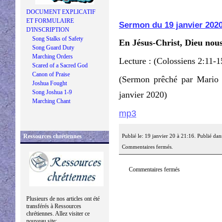
DOCUMENT EXPLICATIF
ET FORMULAIRE
Sermon du 19 janvier 202
D'INSCRIPTION
Song Stalks of Safety
En Jésus-Christ, Dieu nous 
Song Guard Duty
Marching Orders
Lecture : (Colossiens 2:11-1
Scared of a Sacred God
Canon of Praise
(Sermon prêché par Mario
Joshua Fought
Song Joshua 1-9
janvier 2020)
Marching Chant
mp3
Ressources chrétiennes
Publié le: 19 janvier 20 à 21:16. Publié dan
Commentaires fermés.
Commentaires fermés
Plusieurs de nos articles ont été
transférés à Ressources
chrétiennes. Allez visiter ce
nouveau site: