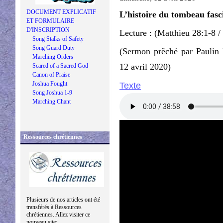
DOCUMENT EXPLICATIF
L’histoire du tombeau fasc
ET FORMULAIRE
D'INSCRIPTION
Lecture : (Matthieu 28:1-8 /
Song Stalks of Safety
Song Guard Duty
(Sermon prêché par Paulin
Marching Orders
12 avril 2020)
Scared of a Sacred God
Canon of Praise
Joshua Fought
Texte
Song Joshua 1-9
Marching Chant
Ressources chrétiennes
Plusieurs de nos articles ont été
transférés à Ressources
chrétiennes. Allez visiter ce
nouveau site: