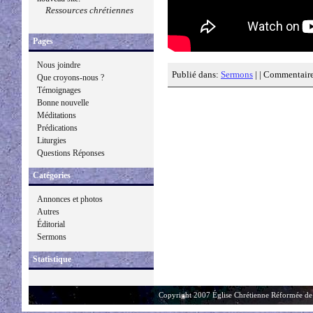
Ressources chrétiennes
Pages
Nous joindre
Publié dans:
Sermons
| |
Commentaire
Que croyons-nous ?
Témoignages
Bonne nouvelle
Méditations
Prédications
Liturgies
Questions Réponses
Catégories
Annonces et photos
Autres
Éditorial
Sermons
Statistique
Copyright 2007 Église Chrétienne Réformée de