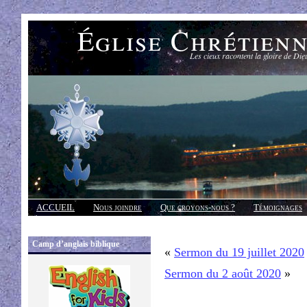
Église Chrétien
Les cieux racontent la gloire de Die
ACCUEIL
Nous joindre
Que croyons-nous ?
Témoignages
Réponses
Camp d’anglais biblique
«
Sermon du 19 juillet 2020
Sermon du 2 août 2020
»