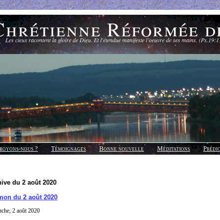
Chrétienne Réformée d
Les cieux racontent la gloire de Dieu. Et l'étendue manifeste l'oeuvre de ses mains. (Ps.19:1
royons-nous ?
Témoignages
Bonne nouvelle
Méditations
Prédi
ive du 2 août 2020
mon du 2 août 2020
che, 2 août 2020