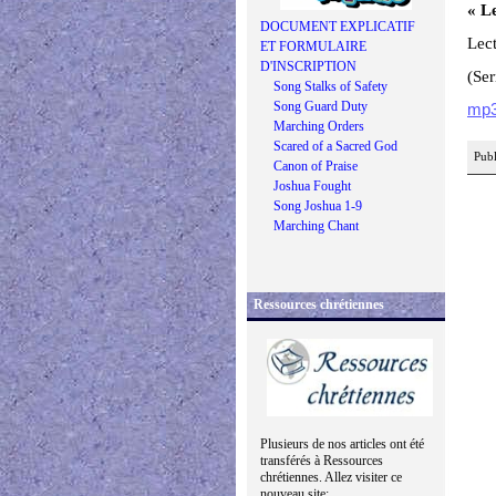
« Le
DOCUMENT EXPLICATIF
Lect
ET FORMULAIRE
D'INSCRIPTION
(Se
Song Stalks of Safety
Song Guard Duty
mp
Marching Orders
Scared of a Sacred God
Publ
Canon of Praise
Joshua Fought
Song Joshua 1-9
Marching Chant
Ressources chrétiennes
Plusieurs de nos articles ont été
transférés à Ressources
chrétiennes. Allez visiter ce
nouveau site: