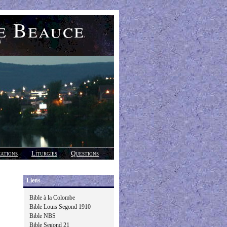
e Beauce
)
cations
Liturgies
Questions
Liens
Bible à la Colombe
Bible Louis Segond 1910
Bible NBS
Bible Segond 21