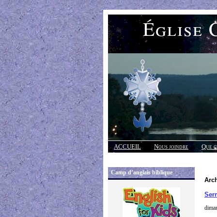
Église 
ACCUEIL
Nous joindre
Que c
Réponses
Camp d’anglais biblique
Arch
Ser
diman