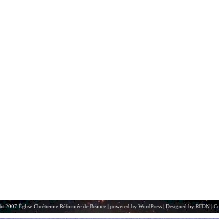
ht 2007 Église Chrétienne Réformée de Beauce | powered by
WordPress
| Designed by
RFDN
|
Co