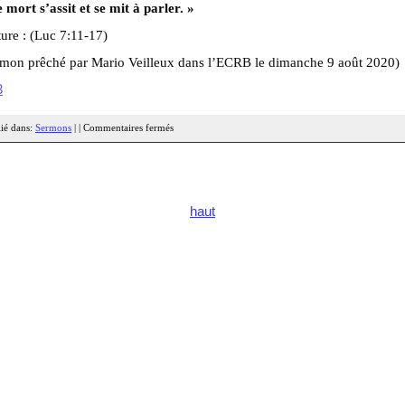
 mort s’assit et se mit à parler. »
ure : (Luc 7:11-17)
rmon prêché par Mario Veilleux dans l’ECRB le dimanche 9 août 2020)
3
ié dans:
Sermons
| |
Commentaires fermés
haut