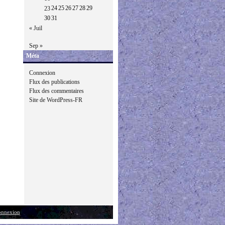
24
25
26
27
28
29
23
30
31
« Juil
Sep »
Méta
Connexion
Flux des publications
Flux des commentaires
Site de WordPress-FR
nnexion