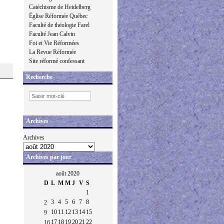
Catéchisme de Heidelberg
Église Réformée Québec
Faculté de théologie Farel
Faculté Jean Calvin
Foi et Vie Réformées
La Revue Réformée
Site réformé confessant
Recherche
Archives
Archives
Archives par jour
août 2020
D
L
M
M
J
V
S
1
3
4
5
6
7
8
2
10
11
12
13
14
15
9
17
18
19
20
21
22
16