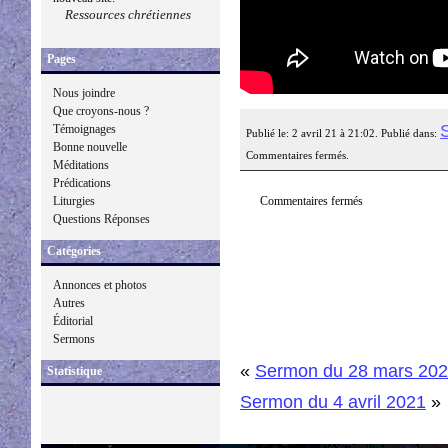
Ressources chrétiennes
Pages
Nous joindre
Que croyons-nous ?
Témoignages
Publié le: 2 avril 21 à 21:02. Publié dans:
Bonne nouvelle
Commentaires fermés.
Méditations
Prédications
Commentaires fermés
Liturgies
Questions Réponses
Catégories
Annonces et photos
Autres
Éditorial
Sermons
«
Sermon du 28 mars 20
Statistique
Sermon du 4 avril 2021
»