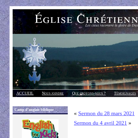
Église Chrétien
Les cieux racontent la gloire de Die
ACCUEIL
Nous joindre
Que croyons-nous ?
Témoignages
Réponses
Camp d’anglais biblique
«
Sermon du 28 mars 2021
Sermon du 4 avril 2021
»