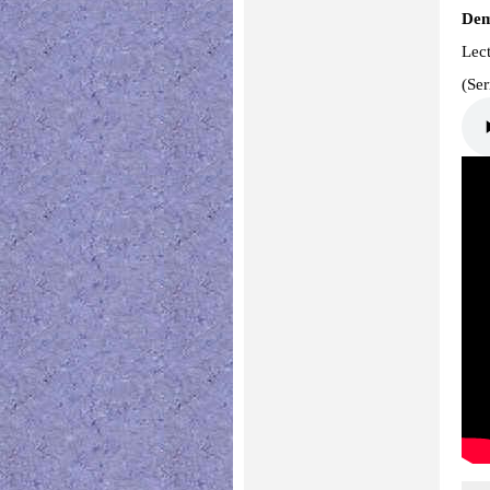
Dem
Lect
(Se