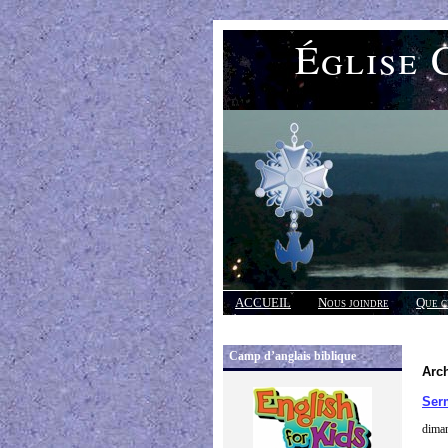
Église 
ACCUEIL
Nous joindre
Que c
Réponses
Camp d’anglais biblique
Arc
Ser
dima