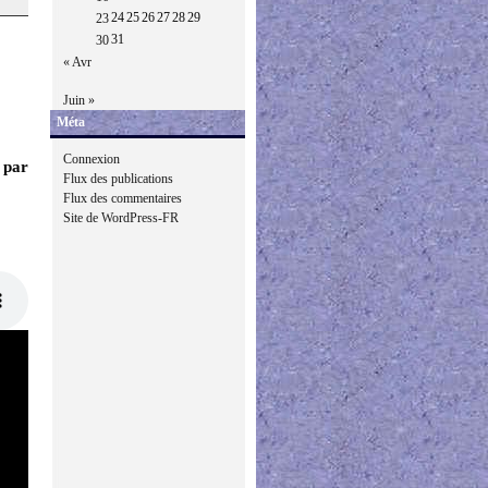
24
25
26
27
28
29
23
31
30
« Avr
Juin »
Méta
Connexion
 par
Flux des publications
Flux des commentaires
Site de WordPress-FR