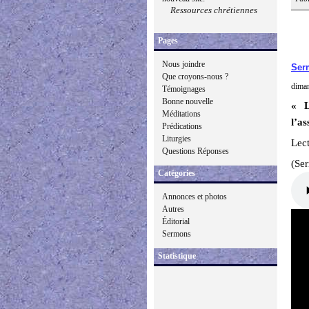
Ressources chrétiennes
Pages
Nous joindre
Ser
Que croyons-nous ?
dima
Témoignages
Bonne nouvelle
« L
Méditations
l’as
Prédications
Liturgies
Lect
Questions Réponses
(Se
Catégories
Annonces et photos
Autres
Éditorial
Sermons
Statistique