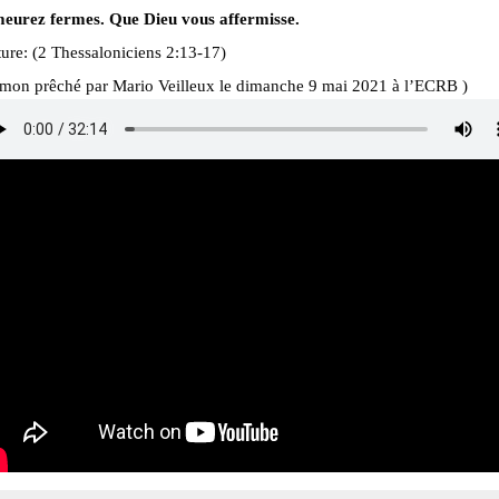
eurez fermes. Que Dieu vous affermisse.
ure: (2 Thessaloniciens 2:13-17)
rmon prêché par Mario Veilleux le dimanche 9 mai 2021 à l’ECRB )