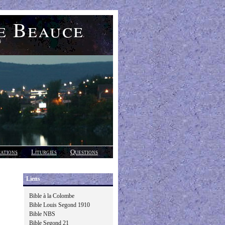
e Beauce
)
cations
Liturgies
Questions
Liens
Bible à la Colombe
Bible Louis Segond 1910
Bible NBS
Bible Segond 21