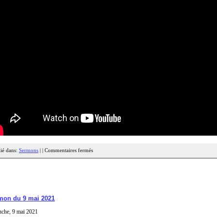
ié dans:
Sermons
| |
Commentaires fermés
mon du 9 mai 2021
che, 9 mai 2021