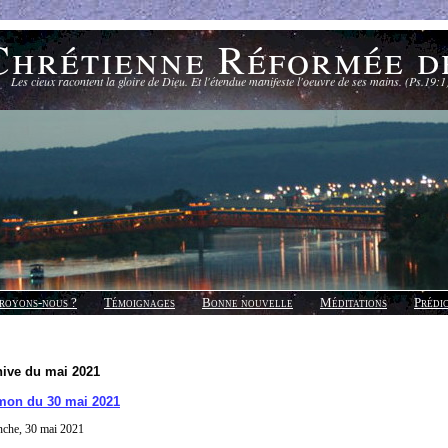
Chrétienne Réformée d
Les cieux racontent la gloire de Dieu. Et l'étendue manifeste l'oeuvre de ses mains. (Ps.19:1
royons-nous ?
Témoignages
Bonne nouvelle
Méditations
Prédi
hive du mai 2021
mon du 30 mai 2021
nche, 30 mai 2021