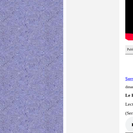
Publ
Ser
dima
Le 
Lec
(Se