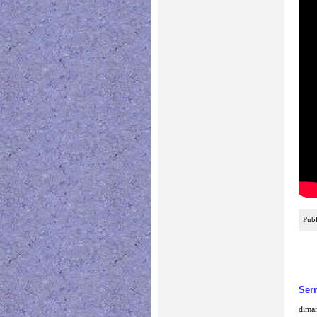
Publ
Ser
diman