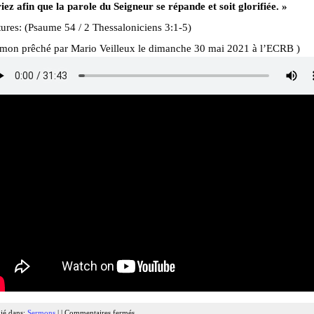
iez afin que la parole du Seigneur se répande et soit glorifiée. »
ures: (Psaume 54 / 2 Thessaloniciens 3:1-5)
rmon prêché par Mario Veilleux le dimanche 30 mai 2021 à l’ECRB )
ié dans:
Sermons
| |
Commentaires fermés