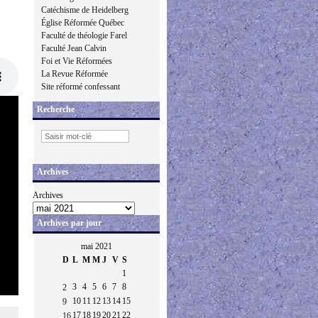
Catéchisme de Heidelberg
Église Réformée Québec
Faculté de théologie Farel
Faculté Jean Calvin
Foi et Vie Réformées
La Revue Réformée
Site réformé confessant
Recherche
Archives
Archives
Archives par jour
mai 2021
D
L
M
M
J
V
S
1
3
4
5
6
7
8
2
10
11
12
13
14
15
9
17
18
19
20
21
22
16