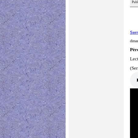
Publ
Ser
diman
Père
Lect
(Se