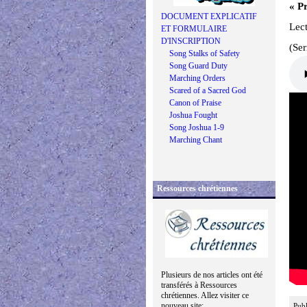
« Pr
DOCUMENT EXPLICATIF
Lect
ET FORMULAIRE
D'INSCRIPTION
(Se
Song Stalks of Safety
Song Guard Duty
Marching Orders
Scared of a Sacred God
Canon of Praise
Joshua Fought
Song Joshua 1-9
Marching Chant
Ressources chrétiennes
Plusieurs de nos articles ont été
transférés à Ressources
chrétiennes. Allez visiter ce
nouveau site:
Publ