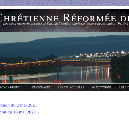
Chrétienne Réformée d
Les cieux racontent la gloire de Dieu. Et l'étendue manifeste l'oeuvre de ses mains. (Ps.19:1
royons-nous ?
Témoignages
Bonne nouvelle
Méditations
Prédi
ermon du 2 mai 2021
mon du 16 mai 2021
»