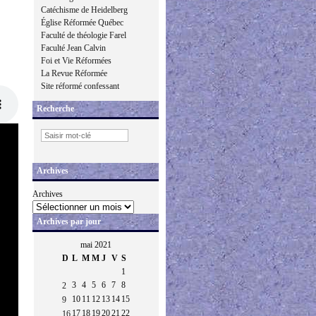
Catéchisme de Heidelberg
Église Réformée Québec
Faculté de théologie Farel
Faculté Jean Calvin
Foi et Vie Réformées
La Revue Réformée
Site réformé confessant
Recherche
Archives
Archives
Archives par jour
mai 2021
D
L
M
M
J
V
S
1
3
4
5
6
7
8
2
10
11
12
13
14
15
9
17
18
19
20
21
22
16