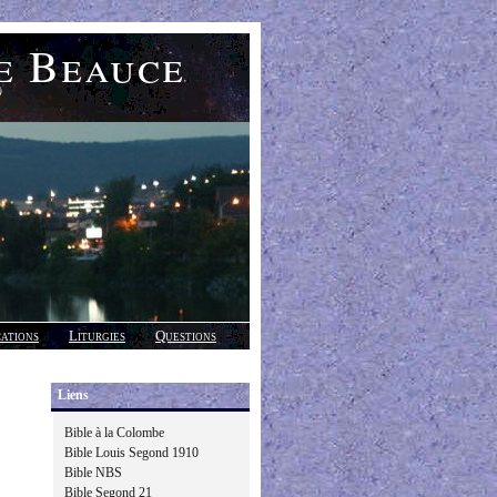
e Beauce
)
cations
Liturgies
Questions
Liens
Bible à la Colombe
Bible Louis Segond 1910
Bible NBS
Bible Segond 21