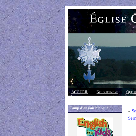
Église 
ACCUEIL
Nous joindre
Que c
Réponses
Camp d’anglais biblique
«
S
Ser