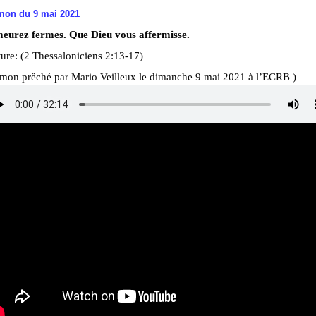
mon du 9 mai 2021
eurez fermes. Que Dieu vous affermisse.
ure: (2 Thessaloniciens 2:13-17)
rmon prêché par Mario Veilleux le dimanche 9 mai 2021 à l’ECRB )