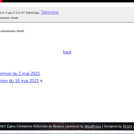
Sermons
é le: 9 mai 21 à 21:07. Publié dans:
.
entaires fermés.
ommentaires fermés
haut
ermon du 2 mai 2021
mon du 16 mai 2021
»
2007 Église Chrétienne Réformée de Beauce | powered by
WordPress
| Designed by
RFDN