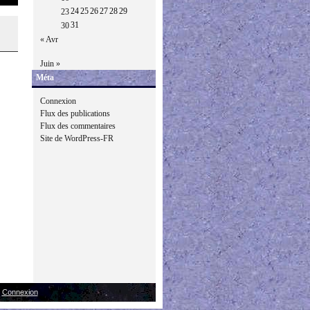
24
25
26
27
28
29
23
31
30
« Avr
Juin »
Méta
Connexion
Flux des publications
Flux des commentaires
Site de WordPress-FR
|
Connexion