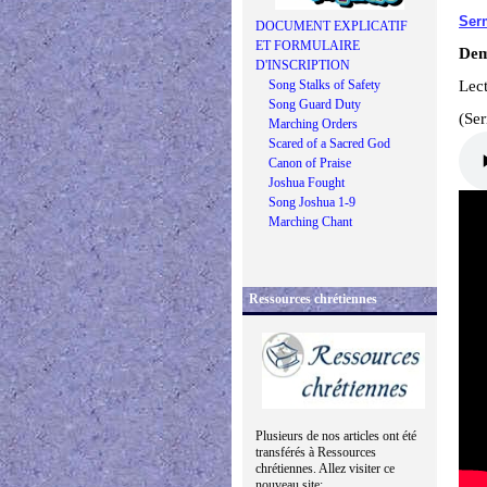
Ser
DOCUMENT EXPLICATIF
ET FORMULAIRE
Dem
D'INSCRIPTION
Song Stalks of Safety
Lect
Song Guard Duty
(Se
Marching Orders
Scared of a Sacred God
Canon of Praise
Joshua Fought
Song Joshua 1-9
Marching Chant
Ressources chrétiennes
Plusieurs de nos articles ont été
transférés à Ressources
chrétiennes. Allez visiter ce
nouveau site: