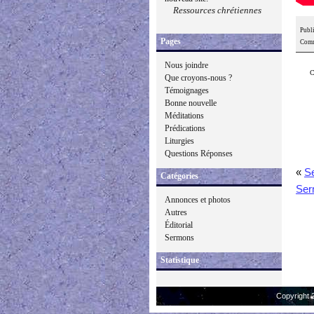
Ressources chrétiennes
Publi
Pages
Comm
Nous joindre
C
Que croyons-nous ?
Témoignages
Bonne nouvelle
Méditations
Prédications
Liturgies
Questions Réponses
«
S
Catégories
Ser
Annonces et photos
Autres
Éditorial
Sermons
Statistique
Copyright 