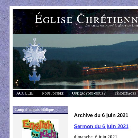
Église Chrétien
Les cieux racontent la gloire de Die
ACCUEIL
Nous joindre
Que croyons-nous ?
Témoignages
Réponses
Camp d’anglais biblique
Archive du 6 juin 2021
Sermon du 6 juin 2021
dimanche, 6 juin 2021