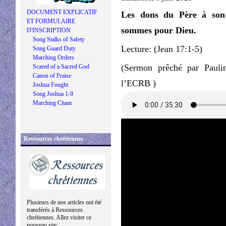
DOCUMENT EXPLICATIF
Les dons du Père à son 
ET FORMULAIRE
sommes pour Dieu.
D'INSCRIPTION
Song Stalks of Safety
Lecture: (Jean 17:1-5)
Song Guard Duty
Marching Orders
(Sermon prêché par Pauli
Scared of a Sacred God
Canon of Praise
l’ECRB )
Joshua Fought
Song Joshua 1-9
Marching Chant
Ressources chrétiennes
Plusieurs de nos articles ont été
transférés à Ressources
chrétiennes. Allez visiter ce
nouveau site: