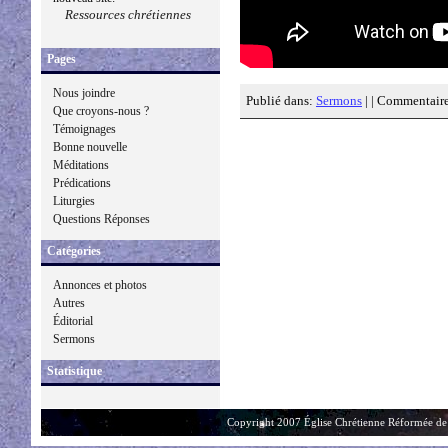
Ressources chrétiennes
Pages
Nous joindre
Publié dans:
Sermons
| |
Commentaire
Que croyons-nous ?
Témoignages
Bonne nouvelle
Méditations
Prédications
Liturgies
Questions Réponses
Catégories
Annonces et photos
Autres
Éditorial
Sermons
Statistique
Copyright 2007 Église Chrétienne Réformée de