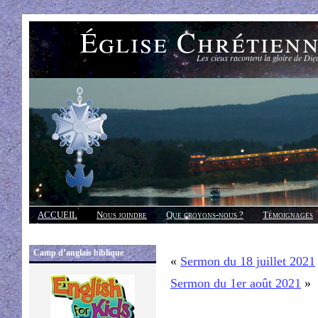
Église Chrétien
Les cieux racontent la gloire de Die
ACCUEIL
Nous joindre
Que croyons-nous ?
Témoignages
Réponses
Camp d’anglais biblique
«
Sermon du 18 juillet 2021
Sermon du 1er août 2021
»