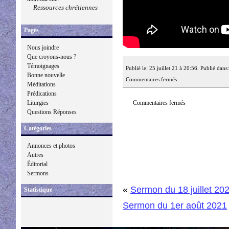
Ressources chrétiennes
Pages
Nous joindre
Que croyons-nous ?
Témoignages
Publié le: 25 juillet 21 à 20:56. Publié dans
Bonne nouvelle
Commentaires fermés.
Méditations
Prédications
Commentaires fermés
Liturgies
Questions Réponses
Catégories
Annonces et photos
Autres
Éditorial
Sermons
«
Sermon du 18 juillet 20
Statistique
Sermon du 1er août 2021