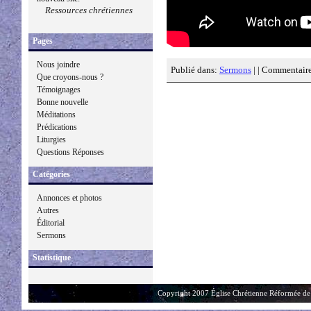
Ressources chrétiennes
Pages
Nous joindre
Publié dans:
Sermons
| |
Commentaire
Que croyons-nous ?
Témoignages
Bonne nouvelle
Méditations
Prédications
Liturgies
Questions Réponses
Catégories
Annonces et photos
Autres
Éditorial
Sermons
Statistique
Copyright 2007 Église Chrétienne Réformée de