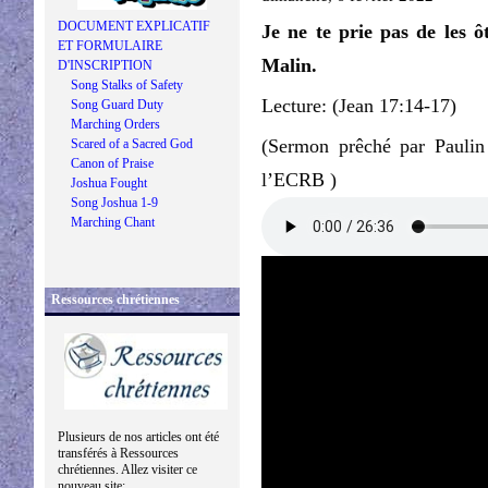
DOCUMENT EXPLICATIF
Je ne te prie pas de les 
ET FORMULAIRE
Malin.
D'INSCRIPTION
Song Stalks of Safety
Lecture: (Jean 17:14-17)
Song Guard Duty
Marching Orders
(Sermon prêché par Paulin
Scared of a Sacred God
Canon of Praise
l’ECRB )
Joshua Fought
Song Joshua 1-9
Marching Chant
Ressources chrétiennes
Plusieurs de nos articles ont été
transférés à Ressources
chrétiennes. Allez visiter ce
nouveau site: