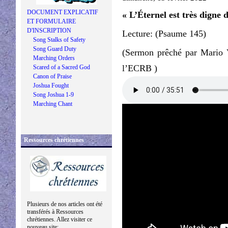
DOCUMENT EXPLICATIF
« L’Éternel est très digne 
ET FORMULAIRE
D'INSCRIPTION
Lecture: (Psaume 145)
Song Stalks of Safety
Song Guard Duty
(Sermon prêché par Mario V
Marching Orders
l’ECRB )
Scared of a Sacred God
Canon of Praise
Joshua Fought
Song Joshua 1-9
Marching Chant
Ressources chrétiennes
Plusieurs de nos articles ont été
transférés à Ressources
chrétiennes. Allez visiter ce
nouveau site: