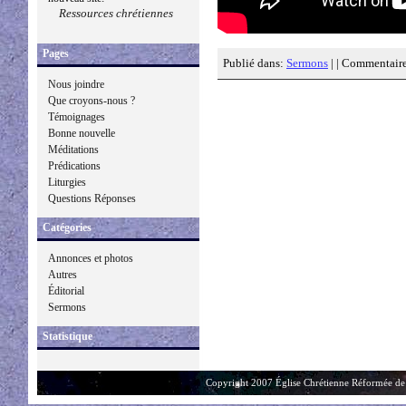
Ressources chrétiennes
Pages
Publié dans:
Sermons
| |
Commentaire
Nous joindre
Que croyons-nous ?
Témoignages
Bonne nouvelle
Méditations
Prédications
Liturgies
Questions Réponses
Catégories
Annonces et photos
Autres
Éditorial
Sermons
Statistique
Copyright 2007 Église Chrétienne Réformée de