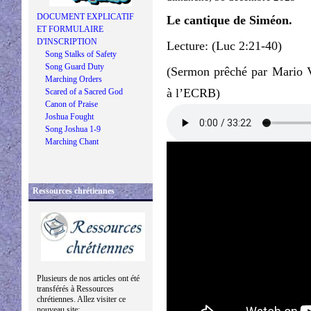
DOCUMENT EXPLICATIF
Le cantique de Siméon.
ET FORMULAIRE
D'INSCRIPTION
Lecture: (Luc 2:21-40)
Song Stalks of Safety
Song Guard Duty
(Sermon prêché par Mario 
Marching Orders
à l’ECRB)
Scared of a Sacred God
Canon of Praise
Joshua Fought
Song Joshua 1-9
Marching Chant
Ressources chrétiennes
Plusieurs de nos articles ont été
transférés à Ressources
chrétiennes. Allez visiter ce
nouveau site: