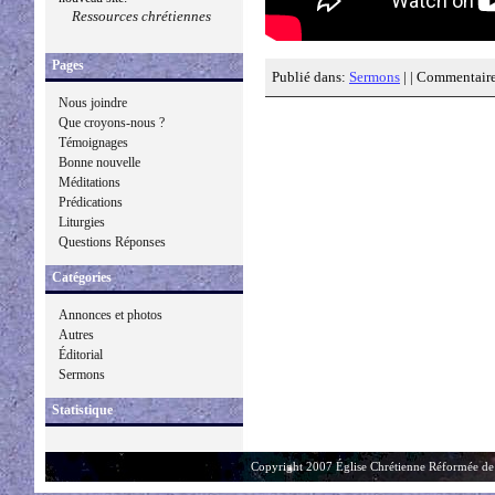
Ressources chrétiennes
Pages
Publié dans:
Sermons
| |
Commentaire
Nous joindre
Que croyons-nous ?
Témoignages
Bonne nouvelle
Méditations
Prédications
Liturgies
Questions Réponses
Catégories
Annonces et photos
Autres
Éditorial
Sermons
Statistique
Copyright 2007 Église Chrétienne Réformée de