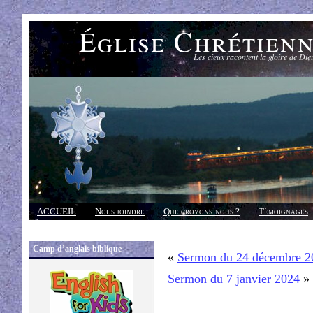
Église Chrétien
Les cieux racontent la gloire de Die
ACCUEIL
Nous joindre
Que croyons-nous ?
Témoignages
Réponses
Camp d’anglais biblique
«
Sermon du 24 décembre 2
Sermon du 7 janvier 2024
»