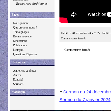
Ressources chrétiennes
Pages
Nous joindre
Que croyons-nous ?
Témoignages
Publié le: 31 décembre 23 à 21:27. Publié 
Bonne nouvelle
Commentaires fermés.
Méditations
Prédications
Commentaires fermés
Liturgies
Questions Réponses
Catégories
Annonces et photos
Autres
Éditorial
Sermons
«
Sermon du 24 décembr
Statistique
Sermon du 7 janvier 2024