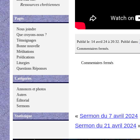
Ressources chrétiennes
Pages
Nous joindre
Que croyons-nous ?
Témoignages
Publié le: 14 avril 24 à 20:32. Publié dans:
Bonne nouvelle
Commentaires fermés.
Méditations
Prédications
Commentaires fermés
Liturgies
Questions Réponses
Catégories
Annonces et photos
Autres
Éditorial
Sermons
«
Sermon du 7 avril 2024
Statistique
Sermon du 21 avril 2024