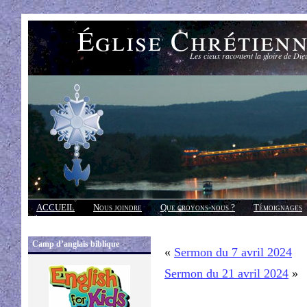
Église Chrétien
Les cieux racontent la gloire de Die
ACCUEIL
Nous joindre
Que croyons-nous ?
Témoignages
Réponses
Camp d’anglais biblique
«
Sermon du 7 avril 2024
Sermon du 21 avril 2024
»