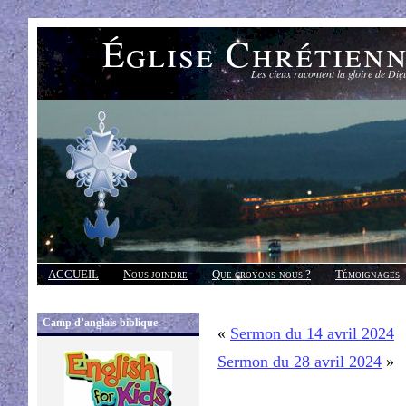
Église Chrétien
Les cieux racontent la gloire de Die
ACCUEIL
Nous joindre
Que croyons-nous ?
Témoignages
Réponses
Camp d’anglais biblique
«
Sermon du 14 avril 2024
Sermon du 28 avril 2024
»