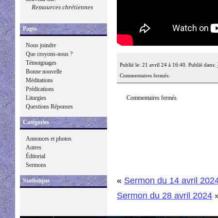
Ressources chrétiennes
Pages
Nous joindre
Que croyons-nous ?
Témoignages
Publié le: 21 avril 24 à 16:40. Publié dans:
Bonne nouvelle
Commentaires fermés.
Méditations
Prédications
Commentaires fermés
Liturgies
Questions Réponses
Catégories
Annonces et photos
Autres
Éditorial
Sermons
«
Sermon du 14 avril 202
Statistique
Sermon du 28 avril 2024