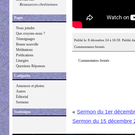
Ressources chrétiennes
Pages
Nous joindre
Que croyons-nous ?
Témoignages
Publié le: 8 décembre 24 à 16:59. Publié d
Bonne nouvelle
Commentaires fermés.
Méditations
Prédications
Commentaires fermés
Liturgies
Questions Réponses
Catégories
Annonces et photos
Autres
Éditorial
Sermons
«
Sermon du 1er décemb
Statistique
Sermon du 15 décembre 