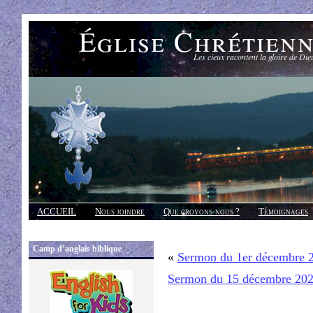
Église Chrétien
Les cieux racontent la gloire de Die
ACCUEIL
Nous joindre
Que croyons-nous ?
Témoignages
Réponses
Camp d’anglais biblique
«
Sermon du 1er décembre 
Sermon du 15 décembre 20