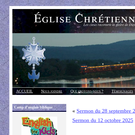
Église Chrétien
Les cieux racontent la gloire de Die
ACCUEIL
Nous joindre
Que croyons-nous ?
Témoignages
Réponses
Camp d’anglais biblique
«
Sermon du 28 septembre 
Sermon du 12 octobre 2025