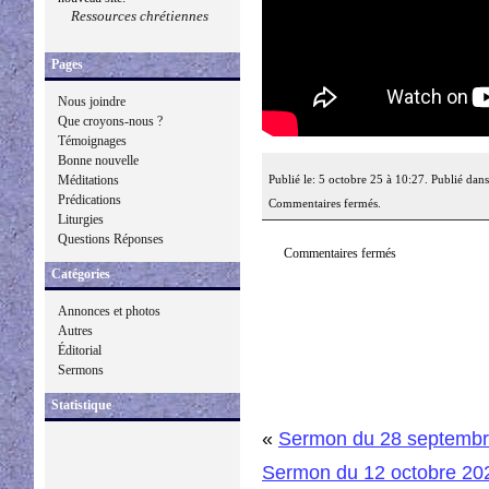
Ressources chrétiennes
Pages
Nous joindre
Que croyons-nous ?
Témoignages
Bonne nouvelle
Publié le: 5 octobre 25 à 10:27. Publié dan
Méditations
Prédications
Commentaires fermés.
Liturgies
Questions Réponses
Commentaires fermés
Catégories
Annonces et photos
Autres
Éditorial
Sermons
Statistique
«
Sermon du 28 septembr
Sermon du 12 octobre 20