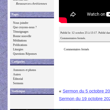
Ressources chrétiennes
Pages
Nous joindre
Que croyons-nous ?
Témoignages
Publié le: 12 octobre 25 à 13:17. Publié da
Bonne nouvelle
Commentaires fermés.
Méditations
Prédications
Commentaires fermés
Liturgies
Questions Réponses
Catégories
Annonces et photos
Autres
Éditorial
Sermons
«
Sermon du 5 octobre 2
Statistique
Sermon du 19 octobre 20