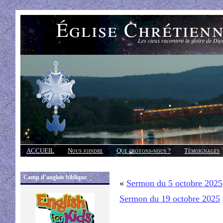
Église Chrétien
Les cieux racontent la gloire de Die
ACCUEIL
Nous joindre
Que croyons-nous ?
Témoignages
Réponses
Camp d’anglais biblique
«
Sermon du 5 octobre 2025
Sermon du 19 octobre 2025