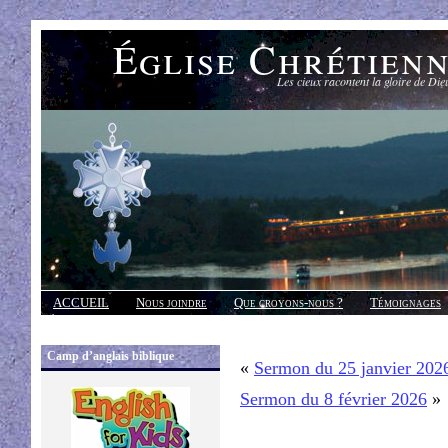
Église Chrétien
Les cieux racontent la gloire de Die
ACCUEIL
Nous joindre
Que croyons-nous ?
Témoignages
Réponses
Camp d’anglais biblique
«
Sermon du 25 janvier 202
Sermon du 8 février 2026
»