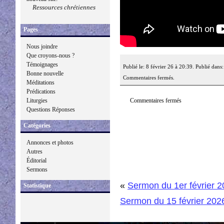
Ressources chrétiennes
Pages
Nous joindre
Que croyons-nous ?
Témoignages
Publié le: 8 février 26 à 20:39. Publié dans
Bonne nouvelle
Commentaires fermés.
Méditations
Prédications
Commentaires fermés
Liturgies
Questions Réponses
Catégories
Annonces et photos
Autres
Éditorial
Sermons
«
Sermon du 1er février 
Statistique
Sermon du 15 février 202