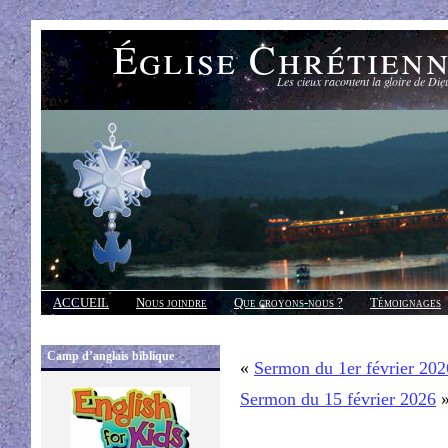
Église Chrétien
Les cieux racontent la gloire de Die
ACCUEIL
Nous joindre
Que croyons-nous ?
Témoignages
Réponses
Camp d’anglais biblique
«
Sermon du 1er février 202
Sermon du 15 février 2026