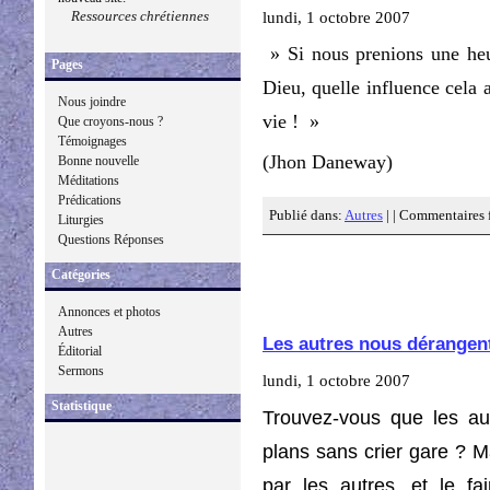
Ressources chrétiennes
lundi, 1 octobre 2007
» Si nous prenions une heur
Pages
Dieu, quelle influence cela a
Nous joindre
vie ! »
Que croyons-nous ?
Témoignages
(Jhon Daneway)
Bonne nouvelle
Méditations
Prédications
Publié dans:
Autres
| |
Commentaires 
Liturgies
Questions Réponses
Catégories
Annonces et photos
Autres
Les autres nous dérangen
Éditorial
Sermons
lundi, 1 octobre 2007
Statistique
Trouvez-vous que les au
plans sans crier gare ? M
par les autres, et le f