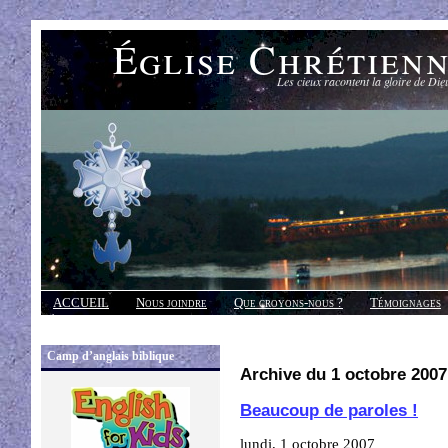
Église Chrétien
Les cieux racontent la gloire de Die
ACCUEIL
Nous joindre
Que croyons-nous ?
Témoignages
Réponses
Camp d’anglais biblique
Archive du 1 octobre 2007
Beaucoup de paroles !
lundi, 1 octobre 2007