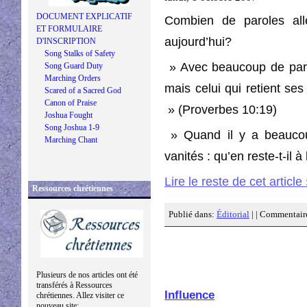
DOCUMENT EXPLICATIF
Combien de paroles all
ET FORMULAIRE
aujourd’hui?
D'INSCRIPTION
Song Stalks of Safety
» Avec beaucoup de par
Song Guard Duty
Marching Orders
mais celui qui retient s
Scared of a Sacred God
Canon of Praise
» (Proverbes 10:19)
Joshua Fought
Song Joshua 1-9
» Quand il y a beaucou
Marching Chant
vanités : qu’en reste-t-il 
Lire le reste de cet article
Ressources chrétiennes
Publié dans:
Éditorial
| |
Commentaire
Plusieurs de nos articles ont été
transférés à Ressources
Influence
chrétiennes. Allez visiter ce
nouveau site: