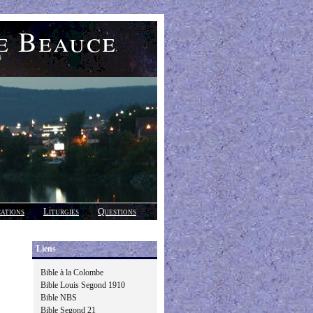
e Beauce
)
cations
Liturgies
Questions
Liens
Bible à la Colombe
Bible Louis Segond 1910
Bible NBS
Bible Segond 21