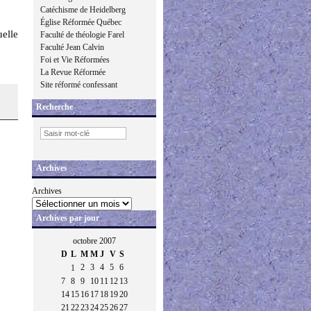
Catéchisme de Heidelberg
Église Réformée Québec
uelle
Faculté de théologie Farel
Faculté Jean Calvin
Foi et Vie Réformées
La Revue Réformée
Site réformé confessant
Recherche
Archives
Archives
Archives par jour
octobre 2007
D
L
M
M
J
V
S
2
3
4
5
6
1
7
8
9
10
11
12
13
14
15
16
17
18
19
20
21
22
23
24
25
26
27