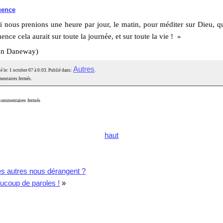
uence
 nous prenions une heure par jour, le matin, pour méditer sur Dieu, q
uence cela aurait sur toute la journée, et sur toute la vie ! »
on Daneway)
Autres
é le: 1 octobre 07 à 0:03. Publié dans:
.
entaires fermés.
ommentaires fermés
haut
s autres nous dérangent ?
ucoup de paroles !
»