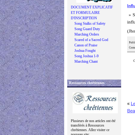
Infl
DOCUMENT EXPLICATIF
ET FORMULAIRE
» Si
D'INSCRIPTION
infl
Song Stalks of Safety
Song Guard Duty
(Jh
Marching Orders
Scared of a Sacred God
Publi
Canon of Praise
Comm
Joshua Fought
Song Joshua 1-9
C
Marching Chant
Ressources chrétiennes
«
Le
Bea
Plusieurs de nos articles ont été
transférés à Ressources
chrétiennes. Allez visiter ce
nouveau site: