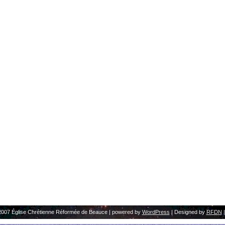
2007 Église Chrétienne Réformée de Beauce | powered by
WordPress
| Designed by
RFDN