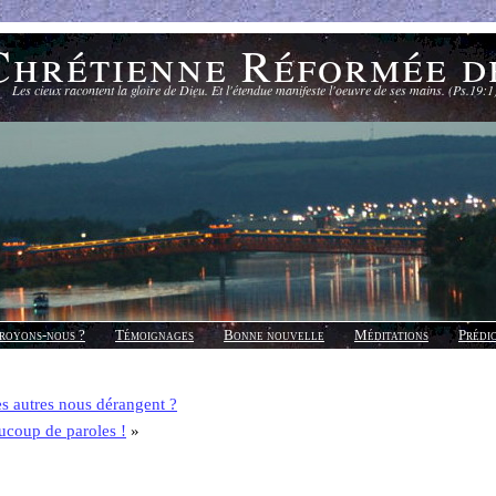
Chrétienne Réformée d
Les cieux racontent la gloire de Dieu. Et l'étendue manifeste l'oeuvre de ses mains. (Ps.19:1
royons-nous ?
Témoignages
Bonne nouvelle
Méditations
Prédi
s autres nous dérangent ?
ucoup de paroles !
»