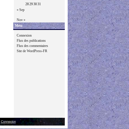
28
29
30
31
« Sep
Nov »
Méta
Connexion
Flux des publications
Flux des commentaires
Site de WordPress-FR
|
Connexion