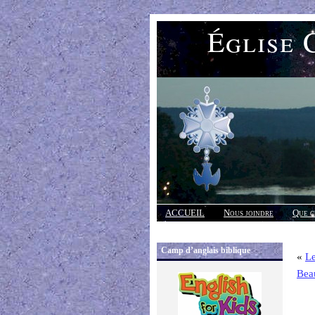
Église 
ACCUEIL
Nous joindre
Que c
Réponses
Camp d’anglais biblique
«
Le
Bea