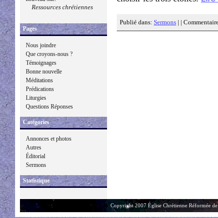
Ressources chrétiennes
Publié dans:
Sermons
| |
Commentaire
Pages
Nous joindre
Que croyons-nous ?
Témoignages
Bonne nouvelle
Méditations
Prédications
Liturgies
Questions Réponses
Catégories
Annonces et photos
Autres
Éditorial
Sermons
Statistique
Copyright 2007 Église Chrétienne Réformée de