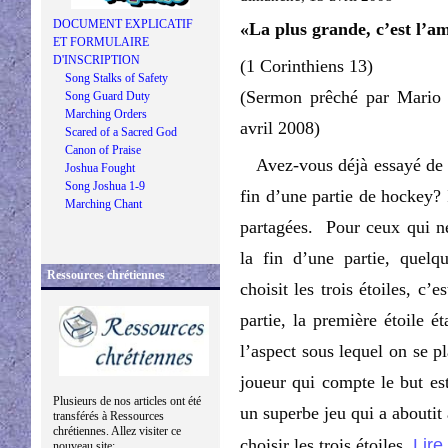
DOCUMENT EXPLICATIF
«La plus grande, c’est l’a
ET FORMULAIRE
D'INSCRIPTION
(1 Corinthiens 13)
Song Stalks of Safety
(Sermon prêché par Mario
Song Guard Duty
Marching Orders
avril 2008)
Scared of a Sacred God
Canon of Praise
Avez-vous déjà essayé de ch
Joshua Fought
Song Joshua 1-9
fin d’une partie de hockey? 
Marching Chant
partagées. Pour ceux qui ne
la fin d’une partie, quelq
Ressources chrétiennes
choisit les trois étoiles, c’e
partie, la première étoile 
l’aspect sous lequel on se pl
joueur qui compte le but es
Plusieurs de nos articles ont été
un superbe jeu qui a aboutit 
transférés à Ressources
chrétiennes. Allez visiter ce
Lire
choisir les trois étoiles.
nouveau site: