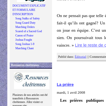
DOCUMENT EXPLICATIF
ET FORMULAIRE
D'INSCRIPTION
On ne pensait pas que telle
Song Stalks of Safety
fait-il qu’ils ont gagné? Un
Song Guard Duty
Marching Orders
on joue en équipe. C’est un
Scared of a Sacred God
Canon of Praise
sien. On poursuivait tous
Joshua Fought
Song Joshua 1-9
Lire le reste de c
vaincre. »
Marching Chant
Publié dans:
Éditorial
| |
Commentaire
Ressources chrétiennes
La prière
mardi, 1 avril 2008
Plusieurs de nos articles ont été
transférés à Ressources
Les prières publique
chrétiennes. Allez visiter ce
nouveau site: