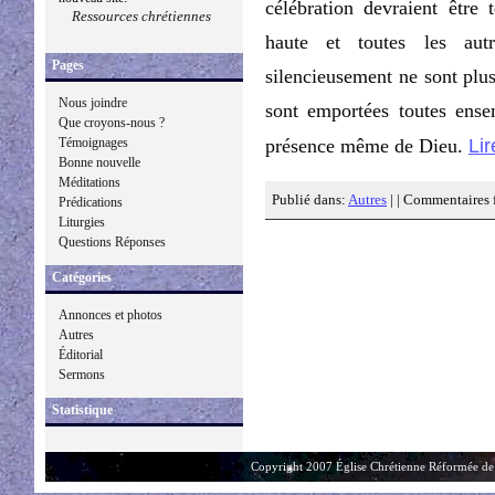
célébration devraient être 
Ressources chrétiennes
haute et toutes les aut
Pages
silencieusement ne sont plus
Nous joindre
sont emportées toutes ensem
Que croyons-nous ?
Lir
Témoignages
présence même de Dieu.
Bonne nouvelle
Méditations
Publié dans:
Autres
| |
Commentaires 
Prédications
Liturgies
Questions Réponses
Catégories
Annonces et photos
Autres
Éditorial
Sermons
Statistique
Copyright 2007 Église Chrétienne Réformée de