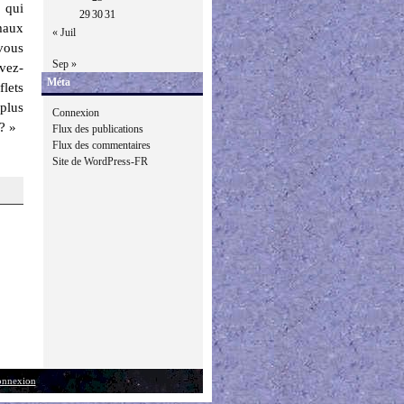
 qui
29
30
31
maux
« Juil
 vous
Sep »
Avez-
Méta
lets
plus
Connexion
? »
Flux des publications
Flux des commentaires
Site de WordPress-FR
nnexion