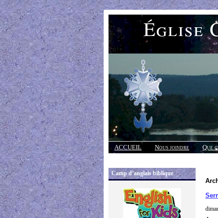
Église 
ACCUEIL
Nous joindre
Que c
Réponses
Camp d’anglais biblique
Arch
Ser
diman