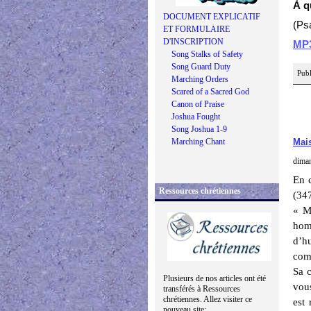
À q
DOCUMENT EXPLICATIF
(Ps
ET FORMULAIRE
D'INSCRIPTION
MP
Song Stalks of Safety
Song Guard Duty
Publ
Marching Orders
Scared of a Sacred God
Canon of Praise
Joshua Fought
Song Joshua 1-9
Marching Chant
Mai
diman
En c
Ressources chrétiennes
(34
« M
hom
d’h
comm
Sa c
Plusieurs de nos articles ont été
vous
transférés à Ressources
chrétiennes. Allez visiter ce
est 
nouveau site: