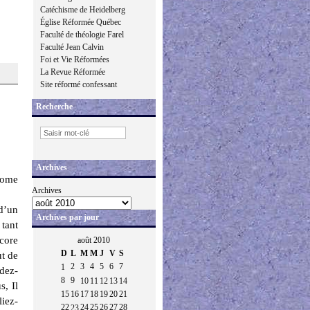
Catéchisme de Heidelberg
Église Réformée Québec
Faculté de théologie Farel
Faculté Jean Calvin
Foi et Vie Réformées
La Revue Réformée
Site réformé confessant
Recherche
Archives
stome
Archives
d’un
Archives par jour
tant
core
août 2010
D
L
M
M
J
V
S
ut de
2
3
4
5
6
7
1
ndez-
8
9
10
11
12
13
14
s, Il
15
16
17
18
19
20
21
liez-
22
24
25
26
27
28
23