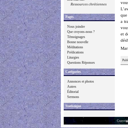
vou
Ressources chrétiennes
L’a
que 
Pages
a tr
Nous joindre
vou
Que croyons-nous ?
et 
Témoignages
désh
Bonne nouvelle
Méditations
Mari
Prédications
Liturgies
Publ
Questions Réponses
Catégories
Annonces et photos
Autres
Éditorial
Sermons
Statistique
Copyrig