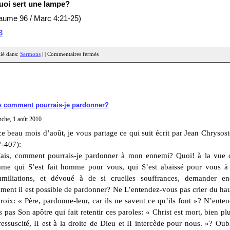
uoi sert une lampe?
aume 96 / Marc 4:21-25)
3
ié dans:
Sermons
| |
Commentaires fermés
s comment pourrais-je pardonner?
che, 1 août 2010
e beau mois d’août, je vous partage ce qui suit écrit par Jean Chryso
7-407):
ais, comment pourrais-je pardonner à mon ennemi? Quoi! à la vue 
me qui S’est fait homme pour vous, qui S’est abaissé pour vous à 
umiliations, et dévoué à de si cruelles souffrances, demander en
ent il est possible de pardonner? Ne L’entendez-vous pas crier du ha
roix: « Père, pardonne-leur, car ils ne savent ce qu’ils font »? N’ente
 pas Son apôtre qui fait retentir ces paroles: « Christ est mort, bien plu
ressuscité, II est à la droite de Dieu et II intercède pour nous. »? Oub