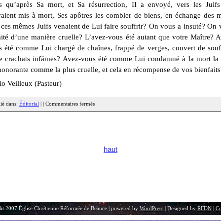
s qu’après Sa mort, et Sa résurrection, II a envoyé, vers les Juifs
vaient mis à mort, Ses apôtres les combler de biens, en échange des 
ces mêmes Juifs venaient de Lui faire souffrir? On vous a insuté? On
aité d’une manière cruelle? L’avez-vous été autant que votre Maître? 
s été comme Lui chargé de chaînes, frappé de verges, couvert de souff
de crachats infâmes? Avez-vous été comme Lui condamné à la mort la 
onorante comme la plus cruelle, et cela en récompense de vos bienfaits
o Veilleux (Pasteur)
ié dans:
Éditorial
| |
Commentaires fermés
haut
ht 2007 Église Chrétienne Réformée de Beauce | powered by
WordPress
| Designed by
RFDN
|
Co