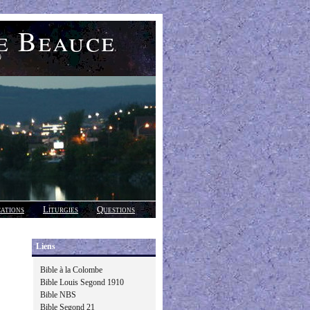
e Beauce
)
cations
Liturgies
Questions
Liens
Bible à la Colombe
Bible Louis Segond 1910
Bible NBS
Bible Segond 21