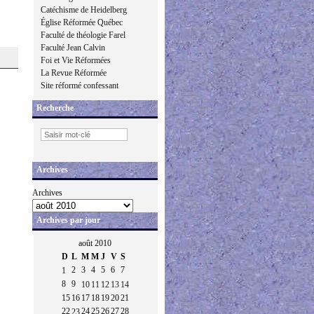
Catéchisme de Heidelberg
Église Réformée Québec
Faculté de théologie Farel
Faculté Jean Calvin
Foi et Vie Réformées
La Revue Réformée
Site réformé confessant
Recherche
Archives
Archives
Archives par jour
août 2010
D
L
M
M
J
V
S
2
3
4
5
6
7
1
8
9
10
11
12
13
14
15
16
17
18
19
20
21
22
24
25
26
27
28
23