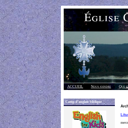
Église 
ACCUEIL
Nous joindre
Que c
Réponses
Camp d’anglais biblique
Arch
Litu
mercr