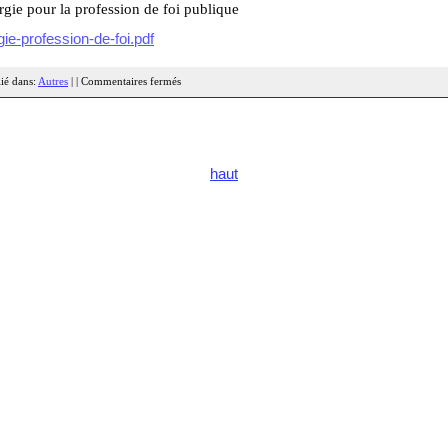
rgie pour la profession de foi publique
rgie-profession-de-foi.pdf
ié dans:
Autres
| |
Commentaires fermés
haut