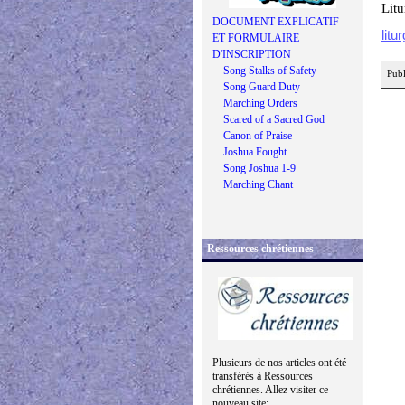
Litu
DOCUMENT EXPLICATIF
litu
ET FORMULAIRE
D'INSCRIPTION
Song Stalks of Safety
Publ
Song Guard Duty
Marching Orders
Scared of a Sacred God
Canon of Praise
Joshua Fought
Song Joshua 1-9
Marching Chant
Ressources chrétiennes
Plusieurs de nos articles ont été
transférés à Ressources
chrétiennes. Allez visiter ce
nouveau site: