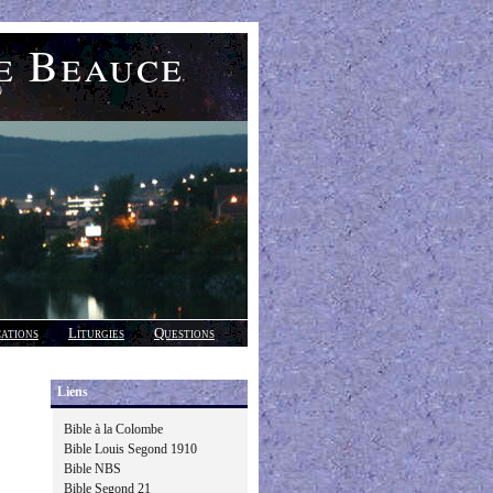
e Beauce
)
cations
Liturgies
Questions
Liens
Bible à la Colombe
Bible Louis Segond 1910
Bible NBS
Bible Segond 21