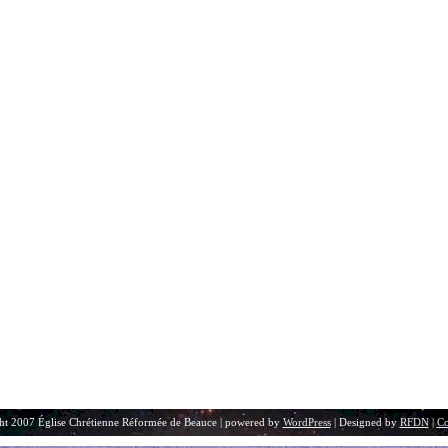
ht 2007 Église Chrétienne Réformée de Beauce | powered by
WordPress
| Designed by
RFDN
|
Co