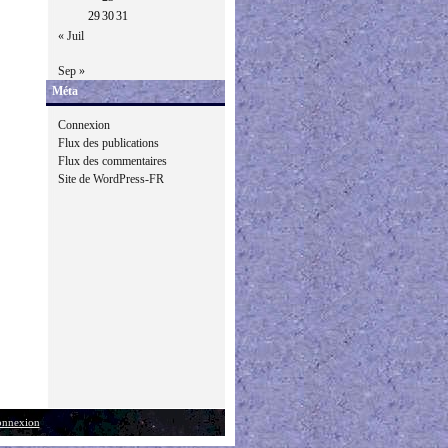
29
30
31
« Juil
Sep »
Méta
Connexion
Flux des publications
Flux des commentaires
Site de WordPress-FR
nnexion