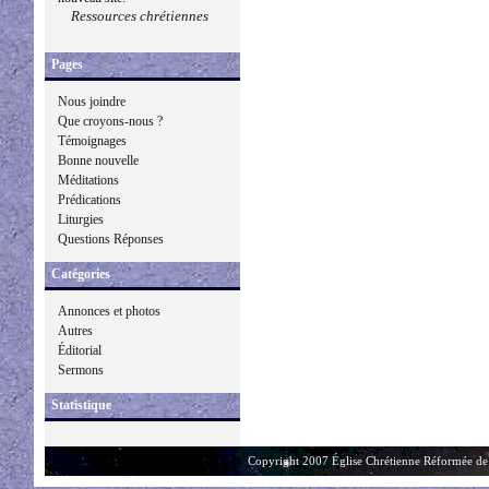
Ressources chrétiennes
Pages
Nous joindre
Que croyons-nous ?
Témoignages
Bonne nouvelle
Méditations
Prédications
Liturgies
Questions Réponses
Catégories
Annonces et photos
Autres
Éditorial
Sermons
Statistique
Copyright 2007 Église Chrétienne Réformée de