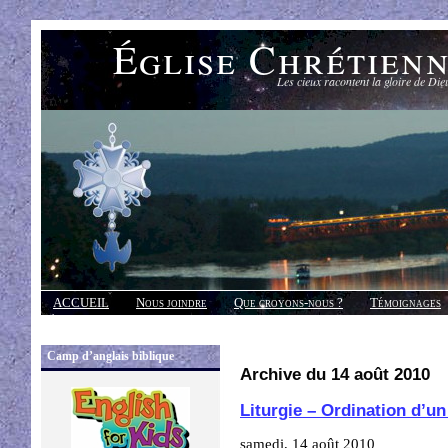
Église Chrétien
Les cieux racontent la gloire de Die
ACCUEIL
Nous joindre
Que croyons-nous ?
Témoignages
Réponses
Camp d’anglais biblique
Archive du 14 août 2010
Liturgie – Ordination d’un
samedi, 14 août 2010