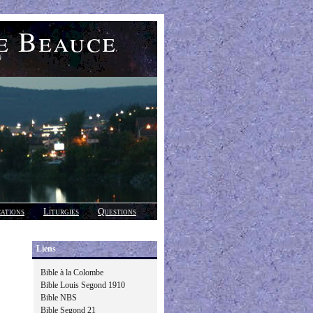
e Beauce
)
cations
Liturgies
Questions
Liens
Bible à la Colombe
Bible Louis Segond 1910
Bible NBS
Bible Segond 21