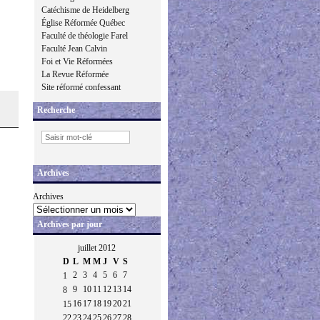
Catéchisme de Heidelberg
Église Réformée Québec
Faculté de théologie Farel
Faculté Jean Calvin
Foi et Vie Réformées
La Revue Réformée
Site réformé confessant
Recherche
Archives
Archives
Archives par jour
juillet 2012
D
L
M
M
J
V
S
2
3
4
5
6
7
1
9
10
11
12
13
14
8
16
17
18
19
20
21
15
22
23
24
25
26
27
28