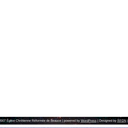
2007 Église Chrétienne Réformée de Beauce | powered by
WordPress
| Designed by
RFDN