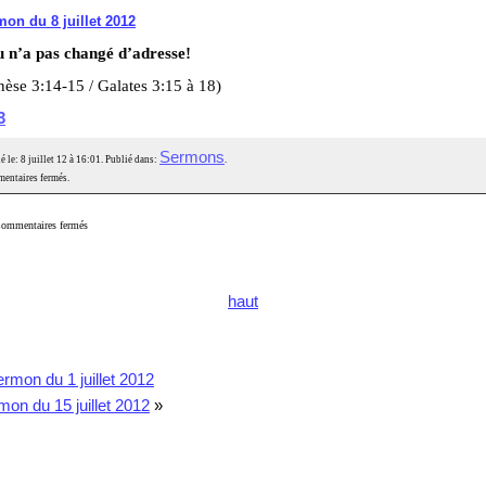
on du 8 juillet 2012
u n’a pas changé d’adresse!
èse 3:14-15 / Galates 3:15 à 18)
3
Sermons
é le: 8 juillet 12 à 16:01. Publié dans:
.
entaires fermés.
ommentaires fermés
haut
rmon du 1 juillet 2012
mon du 15 juillet 2012
»