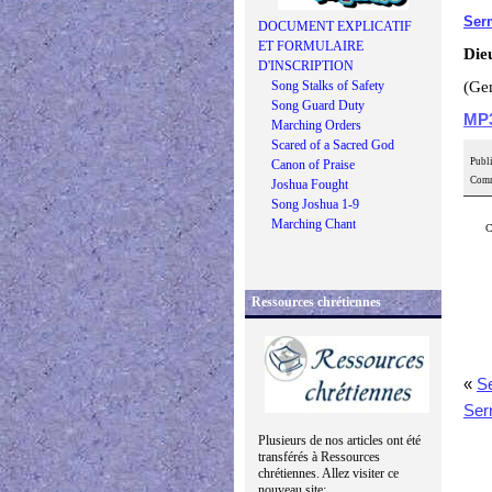
Serm
DOCUMENT EXPLICATIF
ET FORMULAIRE
Die
D'INSCRIPTION
Song Stalks of Safety
(Gen
Song Guard Duty
MP
Marching Orders
Scared of a Sacred God
Publi
Canon of Praise
Comm
Joshua Fought
Song Joshua 1-9
Marching Chant
C
Ressources chrétiennes
«
Se
Ser
Plusieurs de nos articles ont été
transférés à Ressources
chrétiennes. Allez visiter ce
nouveau site: