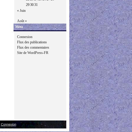
29
30
31
« Juin
Août »
Méta
Connexion
Flux des publications
Flux des commentaires
Site de WordPress-FR
|
Connexion