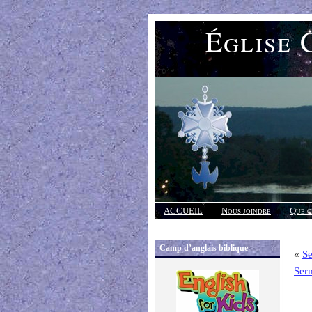
Église 
ACCUEIL
Nous joindre
Que c
Réponses
Camp d’anglais biblique
«
Se
Ser