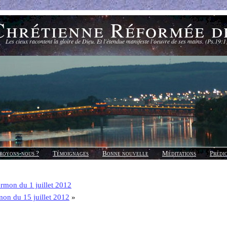
Chrétienne Réformée d
Les cieux racontent la gloire de Dieu. Et l'étendue manifeste l'oeuvre de ses mains. (Ps.19:1
royons-nous ?
Témoignages
Bonne nouvelle
Méditations
Prédi
rmon du 1 juillet 2012
mon du 15 juillet 2012
»