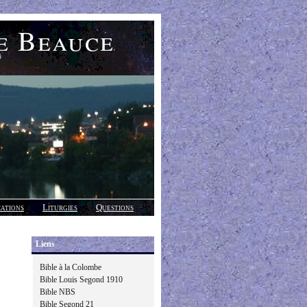
e Beauce
)
cations
Liturgies
Questions
Liens
Bible à la Colombe
Bible Louis Segond 1910
Bible NBS
Bible Segond 21