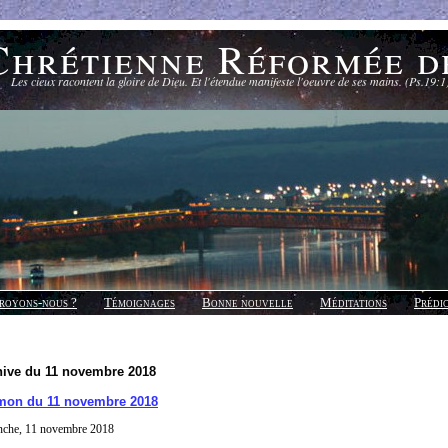
Chrétienne Réformée d
Les cieux racontent la gloire de Dieu. Et l'étendue manifeste l'oeuvre de ses mains. (Ps.19:1
royons-nous ?
Témoignages
Bonne nouvelle
Méditations
Prédi
hive du 11 novembre 2018
mon du 11 novembre 2018
nche, 11 novembre 2018