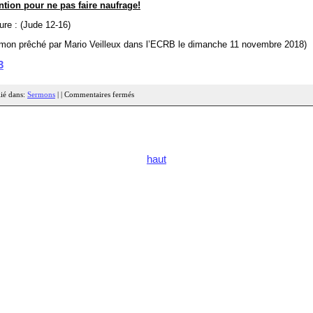
ntion pour ne pas faire naufrage!
ure : (Jude 12-16)
mon prêché par Mario Veilleux dans l’ECRB le dimanche 11 novembre 2018)
3
ié dans:
Sermons
| |
Commentaires fermés
haut