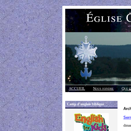
Église 
ACCUEIL
Nous joindre
Que c
Réponses
Camp d’anglais biblique
Arc
Ser
dima