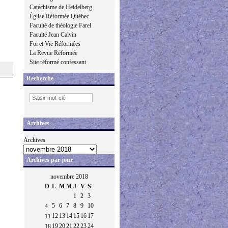
Catéchisme de Heidelberg
Église Réformée Québec
Faculté de théologie Farel
Faculté Jean Calvin
Foi et Vie Réformées
La Revue Réformée
Site réformé confessant
Recherche
Archives
Archives
Archives par jour
novembre 2018
D
L
M
M
J
V
S
1
2
3
5
6
7
8
9
10
4
12
13
14
15
16
17
11
19
20
21
22
23
24
18