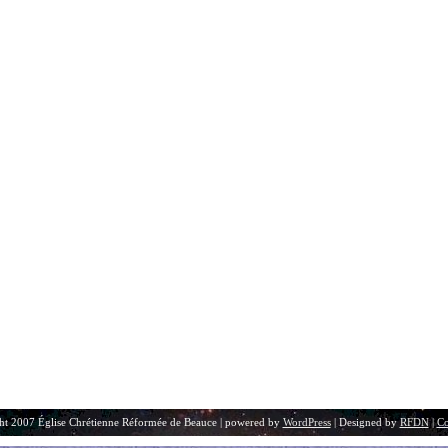
ht 2007 Église Chrétienne Réformée de Beauce | powered by
WordPress
| Designed by
RFDN
|
Co