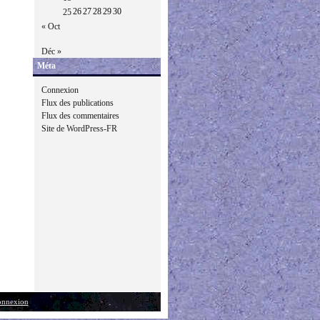
26
27
28
29
30
25
« Oct
Déc »
Méta
Connexion
Flux des publications
Flux des commentaires
Site de WordPress-FR
nnexion