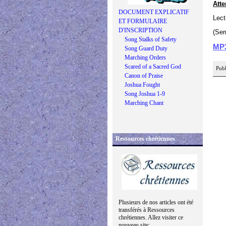
Atte
DOCUMENT EXPLICATIF
Lect
ET FORMULAIRE
D'INSCRIPTION
(Ser
Song Stalks of Safety
MP
Song Guard Duty
Marching Orders
Scared of a Sacred God
Publ
Canon of Praise
Joshua Fought
Song Joshua 1-9
Marching Chant
Ressources chrétiennes
Plusieurs de nos articles ont été
transférés à Ressources
chrétiennes. Allez visiter ce
nouveau site: