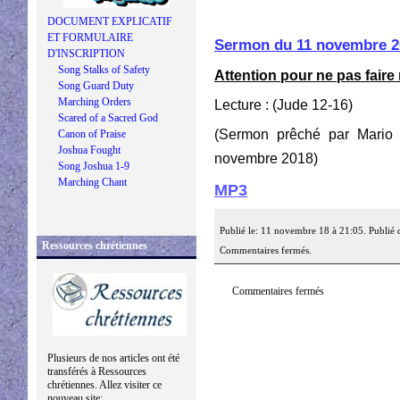
DOCUMENT EXPLICATIF
ET FORMULAIRE
Sermon du 11 novembre 2
D'INSCRIPTION
Song Stalks of Safety
Attention pour ne pas faire
Song Guard Duty
Marching Orders
Lecture : (Jude 12-16)
Scared of a Sacred God
(Sermon prêché par Mario
Canon of Praise
Joshua Fought
novembre 2018)
Song Joshua 1-9
Marching Chant
MP3
Publié le: 11 novembre 18 à 21:05. Publié 
Ressources chrétiennes
Commentaires fermés.
Commentaires fermés
Plusieurs de nos articles ont été
transférés à Ressources
chrétiennes. Allez visiter ce
nouveau site: