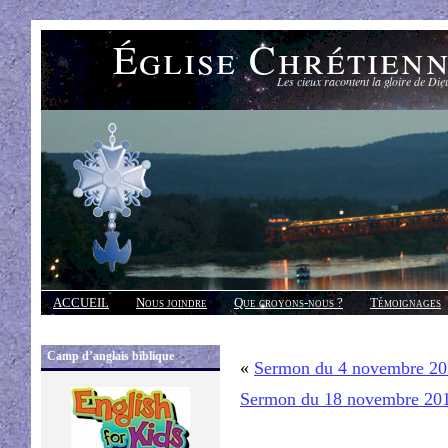
Église Chrétien
Les cieux racontent la gloire de Die
ACCUEIL
Nous joindre
Que croyons-nous ?
Témoignages
Réponses
Camp d’anglais biblique
«
Sermon du 4 novembre 2
Sermon du 18 novembre 20