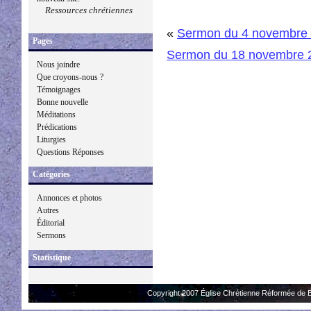
Ressources chrétiennes
«
Sermon du 4 novembre
Pages
Sermon du 18 novembre 
Nous joindre
Que croyons-nous ?
Témoignages
Bonne nouvelle
Méditations
Prédications
Liturgies
Questions Réponses
Catégories
Annonces et photos
Autres
Éditorial
Sermons
Statistique
Copyright 2007 Église Chrétienne Réformée de