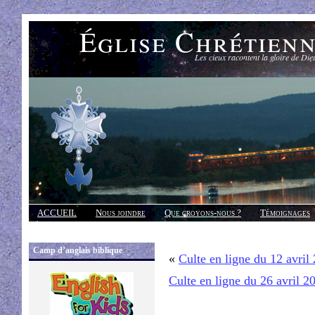
Église Chrétien
Les cieux racontent la gloire de Die
ACCUEIL
Nous joindre
Que croyons-nous ?
Témoignages
Réponses
Camp d’anglais biblique
«
Culte en ligne du 12 avril
Culte en ligne du 26 avril 2